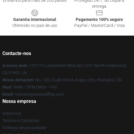
Enviamos para mais de 200 países
Protegido 24/7, do clique à
entrega
Garantia internacional
Pagamento 100% seguro
Oferecido no país de uso
PayPal / MasterCard / Visa
Contacte-nos
A nossa sede
: 125115 Lankershim Blvd Apt L201 North Hollywood,
Ca 91601, Us
Nosso Armazém
: No. 100, Guilin Road, Anguo City, Shanghai, CN
Hour
: 9AM – 5PM (Mon – Fri)
Email
: contact@asexualflag.com
Nossa empresa
Sobre nós
Termos e Condições
Políticas de privacidade