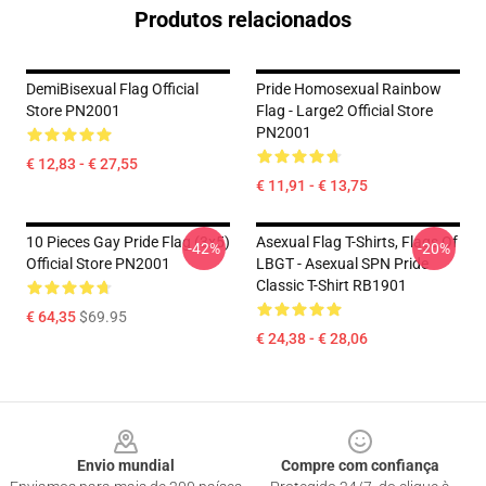
Produtos relacionados
DemiBisexual Flag Official
Pride Homosexual Rainbow
Store PN2001
Flag - Large2 Official Store
PN2001
€ 12,83 - € 27,55
€ 11,91 - € 13,75
10 Pieces Gay Pride Flag (3x5)
Asexual Flag T-Shirts, Flags Of
-42%
-20%
Official Store PN2001
LBGT - Asexual SPN Pride
Classic T-Shirt RB1901
€ 64,35
$69.95
€ 24,38 - € 28,06
Footer
Envio mundial
Compre com confiança