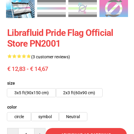
Librafluid Pride Flag Official
Store PN2001
(3 customer reviews)
€ 12,83 - € 14,67
size
3x5 ft(90x150 cm)
2x3 ft(60x90 cm)
color
circle
symbol
Neutral
Quantity