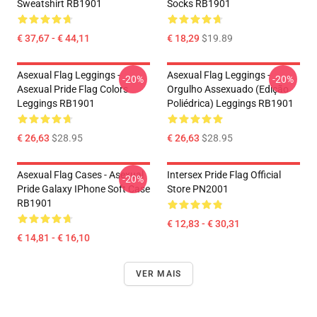
Sweatshirt RB1901
Socks RB1901
€ 37,67 - € 44,11
€ 18,29
$19.89
Asexual Flag Leggings -
Asexual Flag Leggings -
-20%
-20%
Asexual Pride Flag Colors
Orgulho Assexuado (Edição
Leggings RB1901
Poliédrica) Leggings RB1901
€ 26,63
$28.95
€ 26,63
$28.95
Asexual Flag Cases - Asexual
Intersex Pride Flag Official
-20%
Pride Galaxy IPhone Soft Case
Store PN2001
RB1901
€ 12,83 - € 30,31
€ 14,81 - € 16,10
VER MAIS