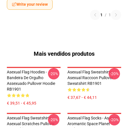
Write your review
1
/
1
Mais vendidos produtos
Asexual Flag Hoodies -
Asexual Flag Sweatshirts -
-20%
-20%
Bandeira De Orgulho
Asexual Raccoon Pullover
Assexuado Pullover Hoodie
Sweatshirt RB1901
RB1901
€ 37,67 - € 44,11
€ 39,51 - € 45,95
Asexual Flag Sweatshirts -
Asexual Flag Socks - Asexual
-20%
-20%
Asexual Scratches Pullover
Aromantic Space Planet