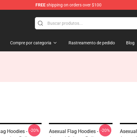
FREE
shipping on orders over $100
Compre por categoria
Rastreamento de pedido
Blog
-20%
-20%
lag Hoodies -
Asexual Flag Hoodies -
Asexual