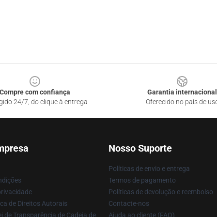
Compre com confiança
Garantia internacional
gido 24/7, do clique à entrega
Oferecido no país de us
mpresa
Nosso Suporte
Políticas de envio e entrega
ndições
Termos de pagamento
privacidade
Políticas de devolução e reembolso
ca de Direitos Autorais
Contacte-nos
i de Transparência de Cadeia de
Ajuda ao cliente (FAQ)