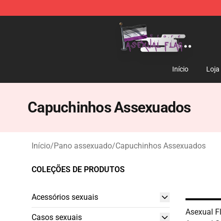
Asexual Flag Shop - The Best Store of Asexual Flag
Início
Loja
Capuchinhos Assexuados
Início
/
Pano assexuado
/
Capuchinhos Assexuados
COLEÇÕES DE PRODUTOS
Acessórios sexuais
Asexual F
Casos sexuais