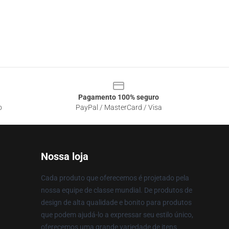
Pagamento 100% seguro
o
PayPal / MasterCard / Visa
Nossa loja
Cada produto que oferecemos é projetado pela
nossa equipe de classe mundial. De produtos de
design de alta qualidade e bonito para produtos
que podem ajudá-lo a expressar seu estilo único,
oferecemos uma grande variedade de itens