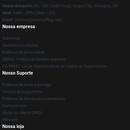
Nosso Armazém
: No. 100, Guilin Road, Anguo City, Shanghai, CN
Hour
: 9AM – 5PM (Mon – Fri)
Email
: contact@asexualflag.com
Nossa empresa
Sobre nós
Termos e Condições
Políticas de privacidade
DMCA - Política de Direitos Autorais
CA SB657: Lei de Transparência de Cadeia de Suprimentos
Nosso Suporte
Políticas de envio e entrega
Termos de pagamento
Políticas de devolução e reembolso
Contacte-nos
Ajuda ao cliente (FAQ)
Whosale
Nossa loja