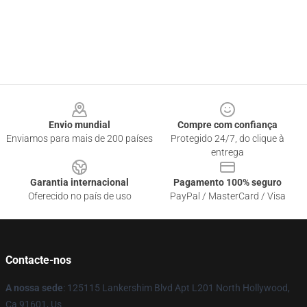
Footer
Envio mundial
Compre com confiança
Enviamos para mais de 200 países
Protegido 24/7, do clique à
entrega
Garantia internacional
Pagamento 100% seguro
Oferecido no país de uso
PayPal / MasterCard / Visa
Contacte-nos
A nossa sede
: 125115 Lankershim Blvd Apt L201 North Hollywood,
Ca 91601, Us