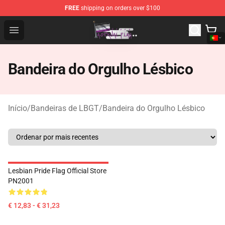
FREE
shipping on orders over $100
Asexual Flag Shop - The Best Store of Asexual Flag
Open menu
Bandeira do Orgulho Lésbico
Início
/
Bandeiras de LBGT
/
Bandeira do Orgulho Lésbico
Lesbian Pride Flag Official Store
PN2001
€ 12,83 - € 31,23