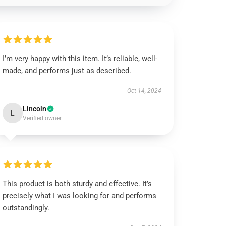
I’m very happy with this item. It’s reliable, well-
made, and performs just as described.
Oct 14, 2024
Lincoln
L
Verified owner
This product is both sturdy and effective. It’s
precisely what I was looking for and performs
outstandingly.