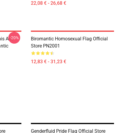
22,08 € - 26,68 €
-20%
his Ace
Biromantic Homosexual Flag Official
ntic
Store PN2001
12,83 € - 31,23 €
ore
Genderfluid Pride Flag Official Store