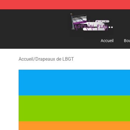
Asexual Flag Shop - The Best Store of Asexual Flag
Accueil
Bou
Accueil
/
Drapeaux de LBGT