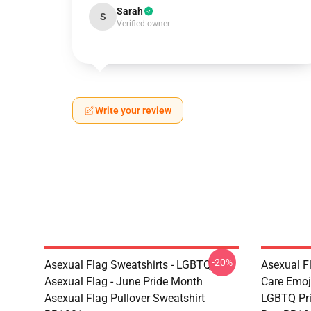
Sarah
S
Verified owner
Write your review
-20%
Asexual Flag Sweatshirts - LGBTQ
Asexual F
Asexual Flag - June Pride Month
Care Emoj
Asexual Flag Pullover Sweatshirt
LGBTQ Pri