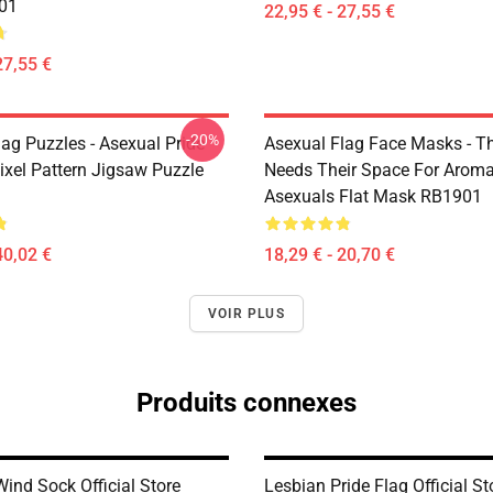
01
22,95 € - 27,55 €
27,55 €
-20%
ag Puzzles - Asexual Pride
Asexual Flag Face Masks - T
Pixel Pattern Jigsaw Puzzle
Needs Their Space For Aroma
Asexuals Flat Mask RB1901
40,02 €
18,29 € - 20,70 €
VOIR PLUS
Produits connexes
ind Sock Official Store
Lesbian Pride Flag Official St