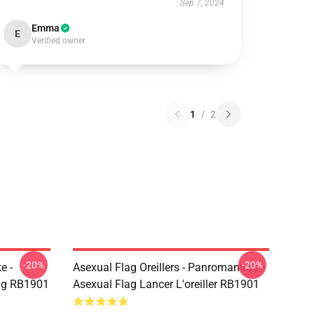
Sep 7, 2024
Emma
E
Verified owner
1
/
2
-20%
-20%
e -
Asexual Flag Oreillers - Panromantique
Bag RB1901
Asexual Flag Lancer L'oreiller RB1901