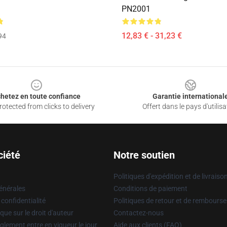
PN2001
12,83 € - 31,23 €
94
hetez en toute confiance
Garantie international
otected from clicks to delivery
Offert dans le pays d'utilisa
ciété
Notre soutien
Politiques d'expédition et de livraiso
énérales
Conditions de paiement
 confidentialité
Politiques de retour et de rembours
que sur le droit d'auteur
Contactez-nous
glement entre en vigueur le jour
Aide aux clients (FAQ)