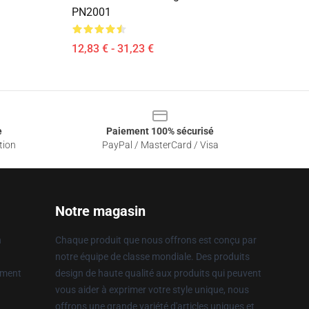
PN2001
12,83 € - 31,23 €
e
Paiement 100% sécurisé
tion
PayPal / MasterCard / Visa
Notre magasin
n
Chaque produit que nous offrons est conçu par
notre équipe de classe mondiale. Des produits
ement
design de haute qualité aux produits qui peuvent
vous aider à exprimer votre style unique, nous
offrons une grande variété d'articles uniques et