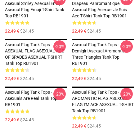
Asexual Smiley Asexual Emoji
Drapeau Panromantique
Asexual Flag Emoji T-Shirt Tank
Asexual Flag Asexuel Je Suis
Top RB1901
Ace T-Shirt Tank Top RB1901
22,49 €
$24.45
22,49 €
$24.45
Asexual Flag Tank Tops -
Asexual Flag Tank Tops -
-20%
-20%
ASEXUAL FLAG ASEXUAL ACE
Demigirl Asexual Aromantic
OF SPADES ASEXUAL T-SHIRT
Three Triangles Tank Top
Tank Top RB1901
RB1901
22,49 €
$24.45
22,49 €
$24.45
Asexual Flag Tank Tops -
Asexual Flag Tank Tops -
-20%
-20%
Asexuals Are Real Tank Top
AROMANTIC FLAG ASEXUAL
RB1901
FLAG I'M ACE ASEXUAL T-SHIRT
Tank Top RB1901
22,49 €
$24.45
22,49 €
$24.45