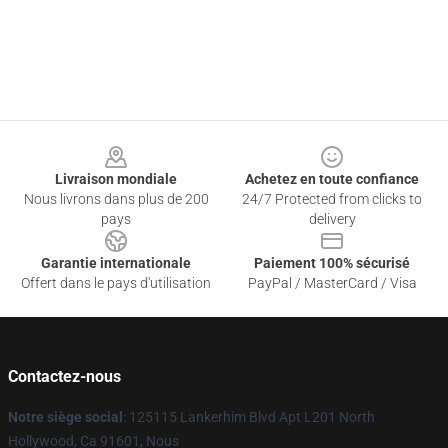
Footer
Livraison mondiale
Achetez en toute confiance
Nous livrons dans plus de 200
24/7 Protected from clicks to
pays
delivery
Garantie internationale
Paiement 100% sécurisé
Offert dans le pays d'utilisation
PayPal / MasterCard / Visa
Contactez-nous
Notre siège social
: 125115 Lankerhim Blvd Apt L201 North
Hollywood, Ca 91601, Nous