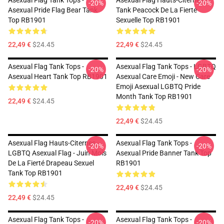
Asexual Flag Tank Tops -
Asexual Flag Hauts-Citernes -
-20%
-20%
Asexual Pride Flag Bear Tank
Tank Peacock De La Fierté
Top RB1901
Sexuelle Top RB1901
22,49 €
$24.45
22,49 €
$24.45
Asexual Flag Tank Tops -
Asexual Flag Tank Tops - LGBTQ
-20%
-20%
Asexual Heart Tank Top RB1901
Asexual Care Emoji - New Care
Emoji Asexual LGBTQ Pride
Month Tank Top RB1901
22,49 €
$24.45
22,49 €
$24.45
Asexual Flag Hauts-Citernes -
Asexual Flag Tank Tops -
-20%
-20%
LGBTQ Asexual Flag - Juin Mois
Asexual Pride Banner Tank Top
De La Fierté Drapeau Sexuel
RB1901
Tank Top RB1901
22,49 €
$24.45
22,49 €
$24.45
Asexual Flag Tank Tops -
Asexual Flag Tank Tops -
-20%
-20%