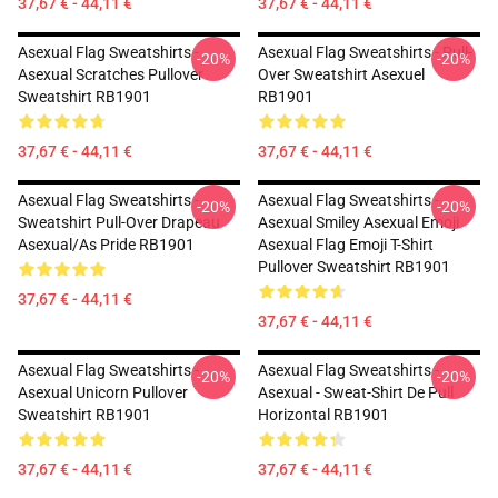
37,67 € - 44,11 €
37,67 € - 44,11 €
Asexual Flag Sweatshirts -
Asexual Flag Sweatshirts - Pull-
-20%
-20%
Asexual Scratches Pullover
Over Sweatshirt Asexuel
Sweatshirt RB1901
RB1901
37,67 € - 44,11 €
37,67 € - 44,11 €
Asexual Flag Sweatshirts -
Asexual Flag Sweatshirts -
-20%
-20%
Sweatshirt Pull-Over Drapeau
Asexual Smiley Asexual Emoji
Asexual/As Pride RB1901
Asexual Flag Emoji T-Shirt
Pullover Sweatshirt RB1901
37,67 € - 44,11 €
37,67 € - 44,11 €
Asexual Flag Sweatshirts -
Asexual Flag Sweatshirts -
-20%
-20%
Asexual Unicorn Pullover
Asexual - Sweat-Shirt De Pull
Sweatshirt RB1901
Horizontal RB1901
37,67 € - 44,11 €
37,67 € - 44,11 €