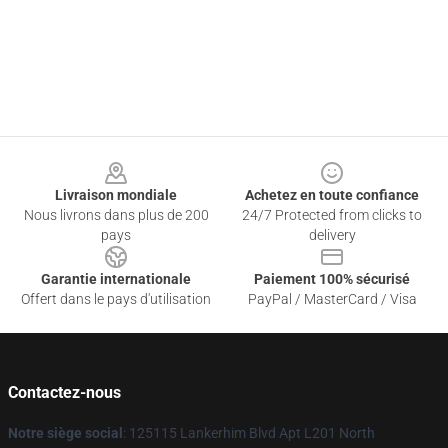
Footer
Livraison mondiale
Achetez en toute confiance
Nous livrons dans plus de 200
24/7 Protected from clicks to
pays
delivery
Garantie internationale
Paiement 100% sécurisé
Offert dans le pays d'utilisation
PayPal / MasterCard / Visa
Contactez-nous
Notre siège social
: 125115 Lankerhim Blvd Apt L201 North