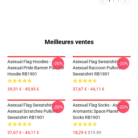
1
/
1
Meilleures ventes
Asexual Flag Hoodies -
Asexual Flag Sweatshirts -
-20%
-20%
Asexual Pride Banner Pullover
Asexual Raccoon Pullover
Hoodie RB1901
Sweatshirt RB1901
39,51 € - 45,95 €
37,67 € - 44,11 €
Asexual Flag Sweatshirts -
Asexual Flag Socks - Asexual
-20%
-20%
Asexual Scratches Pullover
Aromantic Space Planet
Sweatshirt RB1901
Socks RB1901
37,67 € - 44,11 €
18,29 €
$19.89