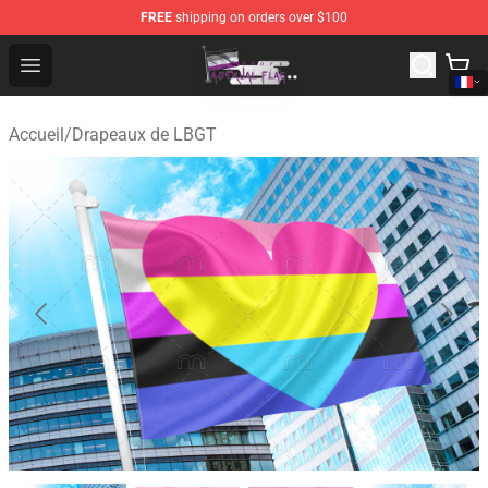
FREE
shipping on orders over $100
Asexual Flag Shop - The Best Store of Asexual Flag
Open menu
Accueil
/
Drapeaux de LBGT