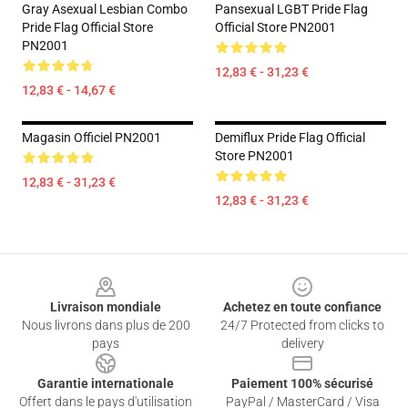
Gray Asexual Lesbian Combo
Pansexual LGBT Pride Flag
Pride Flag Official Store
Official Store PN2001
PN2001
12,83 € - 31,23 €
12,83 € - 14,67 €
Magasin Officiel PN2001
Demiflux Pride Flag Official
Store PN2001
12,83 € - 31,23 €
12,83 € - 31,23 €
Footer
Livraison mondiale
Achetez en toute confiance
Nous livrons dans plus de 200
24/7 Protected from clicks to
pays
delivery
Garantie internationale
Paiement 100% sécurisé
Offert dans le pays d'utilisation
PayPal / MasterCard / Visa