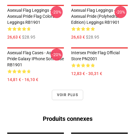
Asexual Flag Leggings -
Asexual Flag Leggings -
-20%
-20%
Asexual Pride Flag Colors
Asexual Pride (Polyhedral
Leggings RB1901
Edition) Leggings RB1901
26,63 €
$28.95
26,63 €
$28.95
Asexual Flag Cases - Asexual
Intersex Pride Flag Official
-20%
Pride Galaxy IPhone Soft Case
Store PN2001
RB1901
12,83 € - 30,31 €
14,81 € - 16,10 €
VOIR PLUS
Produits connexes