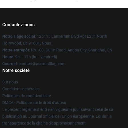
Contactez-nous
Notre siège social
: 125115 Lankerhim Blvd Apt L201 North
Hollywood, Ca 91601, Nous
Notre entrepôt
: No 100, Guilin Road, Angou City, Shanghai, CN
Heure
: 9h – 17h (lu – vendredi)
Courriel
: contact@asexualflag.com
Notre société
Sur nous
Conditions générales
Politiques de confidentialité
DMCA - Politique sur le droit d'auteur
Le présent règlement entre en vigueur le jour suivant celui de sa
publication au Journal officiel de l'Union européenne. Loi sur la
transparence de la chaîne d'approvisionnement