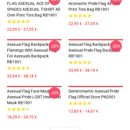
FLAG ASEXUAL ACE OF
Aromantic Pride Flag All Over
SPADES ASEXUAL T-SHIRT All
Print Tote Bag RB1901
Over Print Tote Bag RB1901
22,95 € - 27,55 €
22,95 € - 27,55 €
Asexual Flag Backpacks -
Asexual Flag Backpacks -
-20%
-20%
Flamingo With Asexual Flag
Asexual Pride Flag Backpack
For Asexuals Backpack
RB1901
RB1901
33,94 € - 38,18 €
33,94 € - 38,18 €
Asexual Flag Face Masks -
Demiromantic Asexual Pride
-20%
Asexual Pride LGBT Heart Flat
Flag Official Store PN2001
Mask RB1901
12,83 € - 14,67 €
18,29 € - 20,70 €