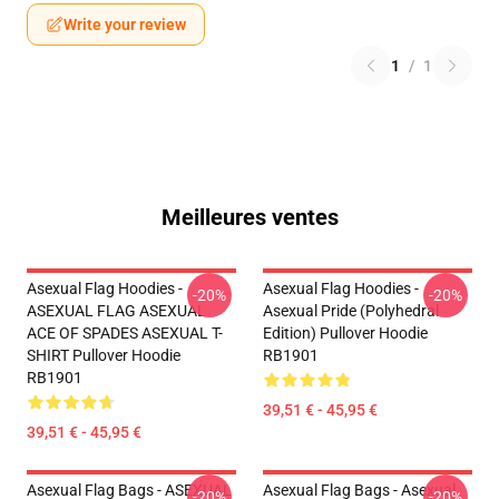
Write your review
1
/
1
Meilleures ventes
Asexual Flag Hoodies -
Asexual Flag Hoodies -
-20%
-20%
ASEXUAL FLAG ASEXUAL
Asexual Pride (Polyhedral
ACE OF SPADES ASEXUAL T-
Edition) Pullover Hoodie
SHIRT Pullover Hoodie
RB1901
RB1901
39,51 € - 45,95 €
39,51 € - 45,95 €
Asexual Flag Bags - ASEXUAL
Asexual Flag Bags - Asexual
-20%
-20%