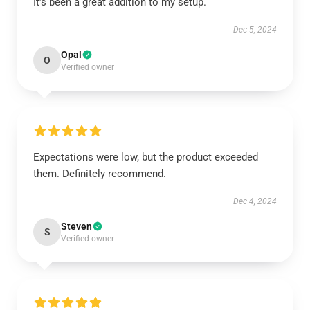
It’s been a great addition to my setup.
Dec 5, 2024
Opal
O
Verified owner
Expectations were low, but the product exceeded
them. Definitely recommend.
Dec 4, 2024
Steven
S
Verified owner