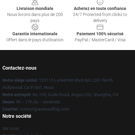
Livraison mondiale
Achetez en toute confiance
Nous livrons dans plus de 200
24/7 Protected from clicks to
pays
delivery
Garantie internationale
Paiement 100% sécurisé
Offert dans le pays d'utilisation
PayPal / MasterCard / Visa
Contactez-nous
Notre siège social
: 125115 Lankerhim Blvd Apt L201 North
Hollywood, Ca 91601, Nous
Notre entrepôt
: No 100, Guilin Road, Angou City, Shanghai, CN
Heure
: 9h – 17h (lu – vendredi)
Courriel
: contact@asexualflag.com
Notre société
Sur nous