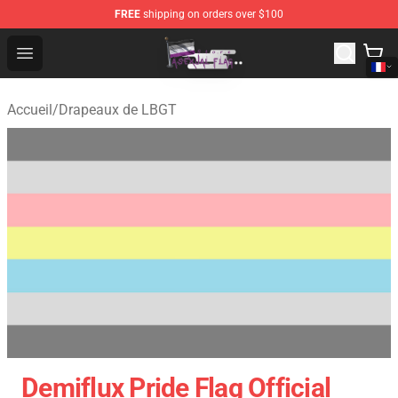
FREE
shipping on orders over $100
Asexual Flag Shop - The Best Store of Asexual Flag
Open menu
Accueil
/
Drapeaux de LBGT
Demiflux Pride Flag Official