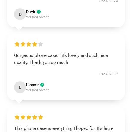
Dec 8, 2024
David
D
Verified owner
Gorgeous phone case. Fits lovely and such nice
quality. Thank you so much
Dec 6, 2024
Lincoln
L
Verified owner
This phone case is everything I hoped for. It’s high-