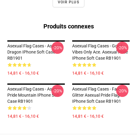
VOIR PLUS
Produits connexes
Asexual Flag Cases - Asexual
Asexual Flag Cases - Good
-20%
-20%
Dragon IPhone Soft Case
Vibes Only Ace. Asexual Pride
RB1901
IPhone Soft Case RB1901
14,81 € - 16,10 €
14,81 € - 16,10 €
Asexual Flag Cases - Asexual
Asexual Flag Cases - Faux
-20%
-20%
Pride Mountain IPhone Soft
Glitter Asexual Pride Flag
Case RB1901
IPhone Soft Case RB1901
14,81 € - 16,10 €
14,81 € - 16,10 €