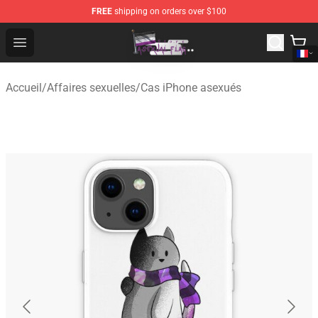
FREE
shipping on orders over $100
Asexual Flag Shop - The Best Store of Asexual Flag
Open menu
Accueil
/
Affaires sexuelles
/
Cas iPhone asexués