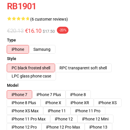
RB1901
(6 customer reviews)
€20.13
€16.10
-20%
$17.50
Type
iPhone
Samsung
Style
PC black frosted shell
RPC transparent soft shell
LPC glass phone case
Model
iPhone 7
iPhone 7 Plus
iPhone 8
iPhone 8 Plus
iPhone X
iPhone XR
iPhone XS
iPhone XS Max
iPhone 11
iPhone 11 Pro
iPhone 11 Pro Max
iPhone 12
iPhone 12 Mini
iPhone 12 Pro
iPhone 12 Pro Max
iPhone 13