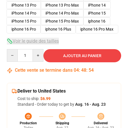
iPhone 13 Pro
iPhone 13 Pro Max
iPhone 14
iPhone 14 Pro
iPhone 14 Pro Max
iPhone 15
iPhone 15 Pro
iPhone 15 Pro Max
iphone 16
iphone 16 Pro
iphone 16 Plus
iphone 16 Pro Max
Voir le guide des tailles
Quantity
AJOUTER AU PANIER
Cette vente se termine dans
04
:
48
:
54
Deliver to United States
Cost to ship:
$6.99
Standard - Order today to get by
Aug. 16 - Aug. 23
Production
Shipping
Delivered
Today
Aug. 12
Aug. 16 - Aug. 23