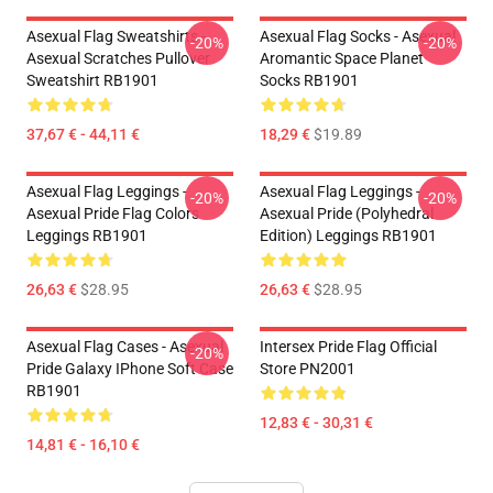
Asexual Flag Sweatshirts -
Asexual Flag Socks - Asexual
-20%
-20%
Asexual Scratches Pullover
Aromantic Space Planet
Sweatshirt RB1901
Socks RB1901
37,67 € - 44,11 €
18,29 €
$19.89
Asexual Flag Leggings -
Asexual Flag Leggings -
-20%
-20%
Asexual Pride Flag Colors
Asexual Pride (Polyhedral
Leggings RB1901
Edition) Leggings RB1901
26,63 €
$28.95
26,63 €
$28.95
Asexual Flag Cases - Asexual
Intersex Pride Flag Official
-20%
Pride Galaxy IPhone Soft Case
Store PN2001
RB1901
12,83 € - 30,31 €
14,81 € - 16,10 €