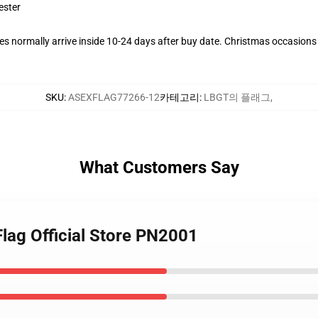
ester
s normally arrive inside 10-24 days after buy date. Christmas occasions c
SKU
:
ASEXFLAG77266-12
카테고리
:
LBGT의 플래그
,
What Customers Say
Flag Official Store PN2001