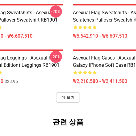
-20%
lag Sweatshirts - Asexual
Asexual Flag Sweatshirts - A
ullover Sweatshirt RB1901
Scratches Pullover Sweatshi
0 - ₩6,607,510
₩5,642,910 - ₩6,607,510
-20%
lag Leggings - Asexual Pride
Asexual Flag Cases - Asexual
al Edition) Leggings RB1901
Galaxy IPhone Soft Case RB
10
₩2,218,580 - ₩2,411,500
$28.95
더 보기
관련 상품