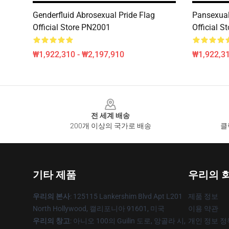
Genderfluid Abrosexual Pride Flag
Pansexual
Official Store PN2001
Official 
₩1,922,310 - ₩2,197,910
₩1,922,31
Footer
전 세계 배송
200개 이상의 국가로 배송
클
기타 제품
우리의 
우리의 본사
: 125115 Lankershim Blvd Apt L201
제품 정보
North Hollywood, 캘리포니아 91601, 미국
이용 약관
우리의 창고
: 아니오 100의 Guilin 도로, 앙골라 시,
개인 정보 정