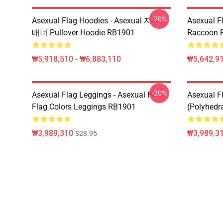
-20%
Asexual Flag Hoodies - Asexual 자부심
Asexual F
배너 Pullover Hoodie RB1901
Raccoon P
₩5,918,510 - ₩6,883,110
₩5,642,91
-20%
Asexual Flag Leggings - Asexual Pride
Asexual F
Flag Colors Leggings RB1901
(Polyhedr
₩3,989,310
₩3,989,3
$28.95