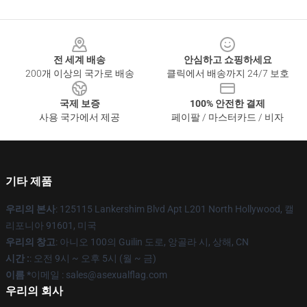
Footer
전 세계 배송
안심하고 쇼핑하세요
200개 이상의 국가로 배송
클릭에서 배송까지 24/7 보호
국제 보증
100% 안전한 결제
사용 국가에서 제공
페이팔 / 마스터카드 / 비자
기타 제품
우리의 본사
: 125115 Lankershim Blvd Apt L201 North Hollywood, 캘
리포니아 91601, 미국
우리의 창고
: 아니오 100의 Guilin 도로, 앙골라 시, 상해, CN
시간 :
: 오전 9시 ~ 오후 5시 (월 ~ 금)
이름 *
이메일 : sales@asexualflag.com
우리의 회사