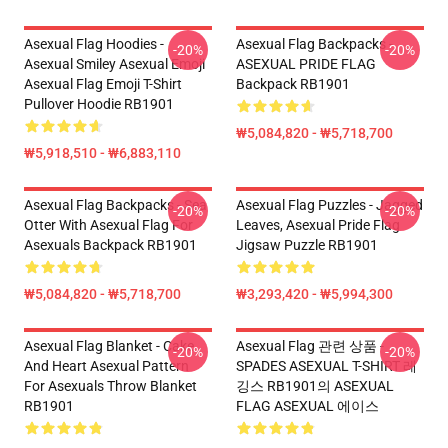
Asexual Flag Hoodies -
Asexual Flag Backpacks -
-20%
-20%
Asexual Smiley Asexual Emoji
ASEXUAL PRIDE FLAG
Asexual Flag Emoji T-Shirt
Backpack RB1901
Pullover Hoodie RB1901
₩5,084,820 - ₩5,718,700
₩5,918,510 - ₩6,883,110
Asexual Flag Backpacks - Sea
Asexual Flag Puzzles - Jagged
-20%
-20%
Otter With Asexual Flag For
Leaves, Asexual Pride Flag
Asexuals Backpack RB1901
Jigsaw Puzzle RB1901
₩5,084,820 - ₩5,718,700
₩3,293,420 - ₩5,994,300
Asexual Flag Blanket - Cake
Asexual Flag 관련 상품 -
-20%
-20%
And Heart Asexual Pattern
SPADES ASEXUAL T-SHIRT 레
For Asexuals Throw Blanket
깅스 RB1901의 ASEXUAL
RB1901
FLAG ASEXUAL 에이스