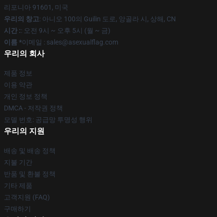
리포니아 91601, 미국
우리의 창고
: 아니오 100의 Guilin 도로, 앙골라 시, 상해, CN
시간 :
: 오전 9시 ~ 오후 5시 (월 ~ 금)
이름 *
이메일 : sales@asexualflag.com
우리의 회사
제품 정보
이용 약관
개인 정보 정책
DMCA - 저작권 정책
모델 번호: 공급망 투명성 행위
우리의 지원
배송 및 배송 정책
지불 기간
반품 및 환불 정책
기타 제품
고객지원 (FAQ)
구매하기