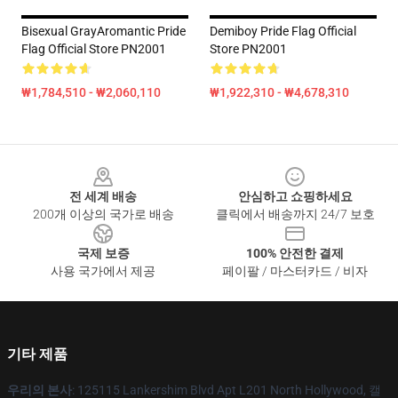
Bisexual GrayAromantic Pride
Demiboy Pride Flag Official
Flag Official Store PN2001
Store PN2001
₩1,784,510 - ₩2,060,110
₩1,922,310 - ₩4,678,310
Footer
전 세계 배송
안심하고 쇼핑하세요
200개 이상의 국가로 배송
클릭에서 배송까지 24/7 보호
국제 보증
100% 안전한 결제
사용 국가에서 제공
페이팔 / 마스터카드 / 비자
기타 제품
우리의 본사
: 125115 Lankershim Blvd Apt L201 North Hollywood, 캘