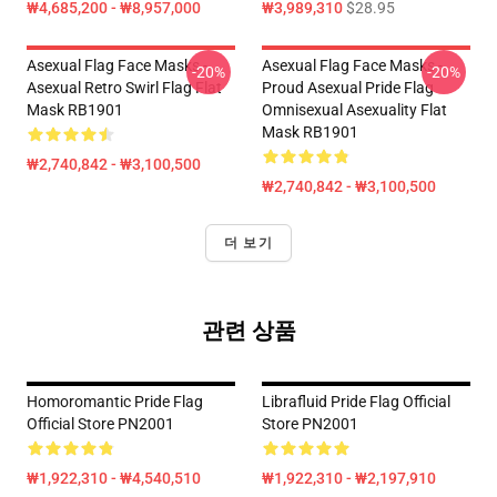
₩4,685,200 - ₩8,957,000
₩3,989,310
$28.95
Asexual Flag Face Masks -
Asexual Flag Face Masks -
-20%
-20%
Asexual Retro Swirl Flag Flat
Proud Asexual Pride Flag
Mask RB1901
Omnisexual Asexuality Flat
Mask RB1901
₩2,740,842 - ₩3,100,500
₩2,740,842 - ₩3,100,500
더 보기
관련 상품
Homoromantic Pride Flag
Librafluid Pride Flag Official
Official Store PN2001
Store PN2001
₩1,922,310 - ₩4,540,510
₩1,922,310 - ₩2,197,910