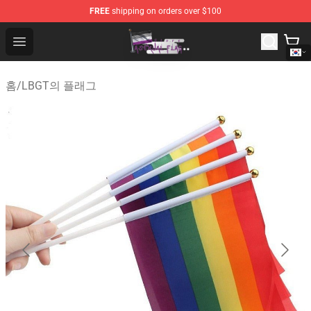
FREE
shipping on orders over $100
Asexual Flag Shop - The Best Store of Asexual Flag
Open menu
홈
/
LBGT의 플래그