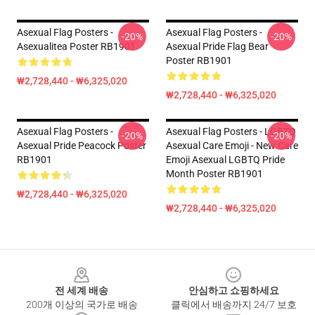
Asexual Flag Posters -
Asexual Flag Posters -
-20%
-20%
Asexualitea Poster RB1901
Asexual Pride Flag Bear
Poster RB1901
₩2,728,440 - ₩6,325,020
₩2,728,440 - ₩6,325,020
Asexual Flag Posters -
Asexual Flag Posters - LGBTQ
-20%
-20%
Asexual Pride Peacock Poster
Asexual Care Emoji - New Care
RB1901
Emoji Asexual LGBTQ Pride
Month Poster RB1901
₩2,728,440 - ₩6,325,020
₩2,728,440 - ₩6,325,020
Footer
전 세계 배송
안심하고 쇼핑하세요
200개 이상의 국가로 배송
클릭에서 배송까지 24/7 보호