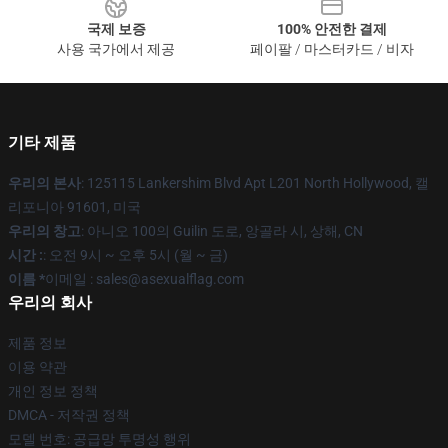
국제 보증
100% 안전한 결제
사용 국가에서 제공
페이팔 / 마스터카드 / 비자
기타 제품
우리의 본사
: 125115 Lankershim Blvd Apt L201 North Hollywood, 캘
리포니아 91601, 미국
우리의 창고
: 아니오 100의 Guilin 도로, 앙골라 시, 상해, CN
시간 :
: 오전 9시 ~ 오후 5시 (월 ~ 금)
이름 *
이메일 : sales@asexualflag.com
우리의 회사
제품 정보
이용 약관
개인 정보 정책
DMCA - 저작권 정책
모델 번호: 공급망 투명성 행위