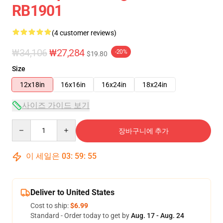
RB1901
(4 customer reviews)
₩34,106
₩27,284
-20%
$19.80
Size
12x18in
16x16in
16x24in
18x24in
사이즈 가이드 보기
Quantity
장바구니에 추가
이 세일은
03
:
59
:
54
Deliver to United States
Cost to ship:
$6.99
Standard - Order today to get by
Aug. 17 - Aug. 24