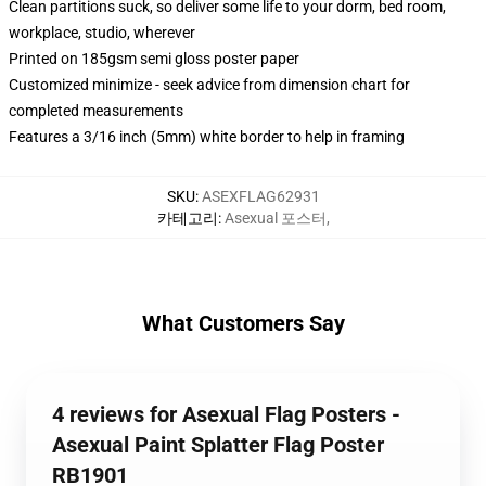
Clean partitions suck, so deliver some life to your dorm, bed room,
workplace, studio, wherever
Printed on 185gsm semi gloss poster paper
Customized minimize - seek advice from dimension chart for
completed measurements
Features a 3/16 inch (5mm) white border to help in framing
SKU
:
ASEXFLAG62931
카테고리
:
Asexual 포스터
,
What Customers Say
4 reviews for Asexual Flag Posters -
Asexual Paint Splatter Flag Poster
RB1901