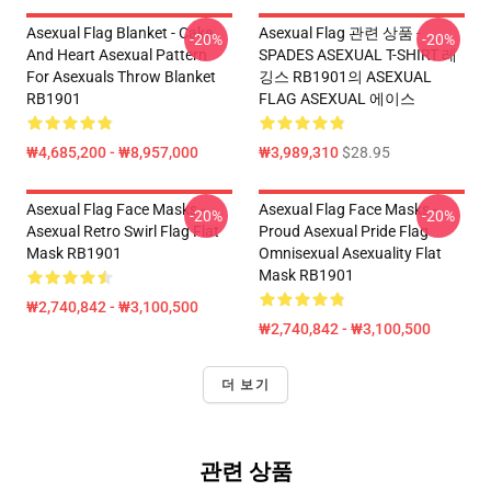
Asexual Flag Blanket - Cake
Asexual Flag 관련 상품 -
-20%
-20%
And Heart Asexual Pattern
SPADES ASEXUAL T-SHIRT 레
For Asexuals Throw Blanket
깅스 RB1901의 ASEXUAL
RB1901
FLAG ASEXUAL 에이스
₩4,685,200 - ₩8,957,000
₩3,989,310
$28.95
Asexual Flag Face Masks -
Asexual Flag Face Masks -
-20%
-20%
Asexual Retro Swirl Flag Flat
Proud Asexual Pride Flag
Mask RB1901
Omnisexual Asexuality Flat
Mask RB1901
₩2,740,842 - ₩3,100,500
₩2,740,842 - ₩3,100,500
더 보기
관련 상품