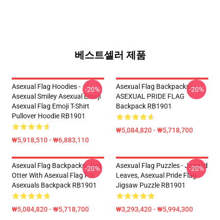
베스트셀러 제품
Asexual Flag Hoodies -
Asexual Flag Backpacks -
-20%
-20%
Asexual Smiley Asexual Emoji
ASEXUAL PRIDE FLAG
Asexual Flag Emoji T-Shirt
Backpack RB1901
Pullover Hoodie RB1901
₩5,084,820 - ₩5,718,700
₩5,918,510 - ₩6,883,110
Asexual Flag Backpacks - Sea
Asexual Flag Puzzles - Jagged
-20%
-20%
Otter With Asexual Flag For
Leaves, Asexual Pride Flag
Asexuals Backpack RB1901
Jigsaw Puzzle RB1901
₩5,084,820 - ₩5,718,700
₩3,293,420 - ₩5,994,300