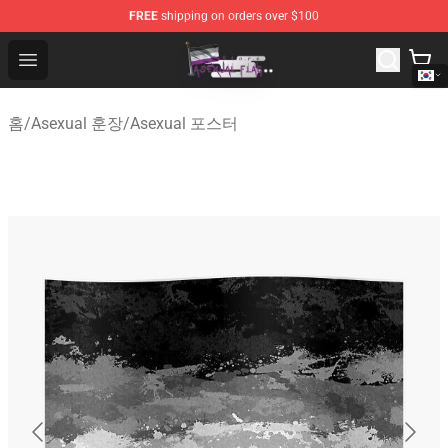
FREE
shipping on orders over $100
Asexual Flag Shop - The Best Store of Asexual Flag
Open menu
홈
/
Asexual 훈장
/
Asexual 포스터