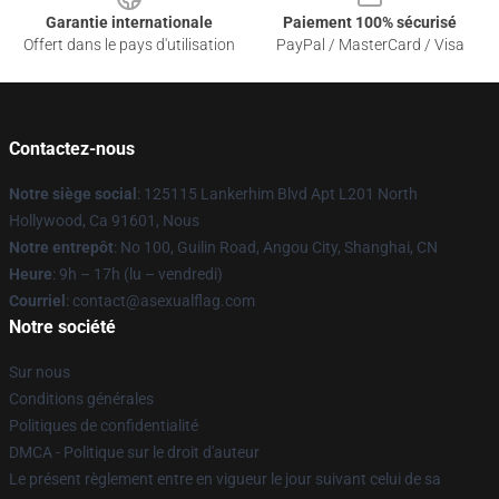
Garantie internationale
Paiement 100% sécurisé
Offert dans le pays d'utilisation
PayPal / MasterCard / Visa
Contactez-nous
Notre siège social
: 125115 Lankerhim Blvd Apt L201 North
Hollywood, Ca 91601, Nous
Notre entrepôt
: No 100, Guilin Road, Angou City, Shanghai, CN
Heure
: 9h – 17h (lu – vendredi)
Courriel
: contact@asexualflag.com
Notre société
Sur nous
Conditions générales
Politiques de confidentialité
DMCA - Politique sur le droit d'auteur
Le présent règlement entre en vigueur le jour suivant celui de sa