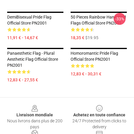
DemiBisexual Pride Flag
50 Pieces Rainbow Hand Held
-33%
Official Store PN2001
Flags Official Store PN2001
11,91 € - 14,67 €
18,35 €
$19.95
Panaesthetic Flag - Plural
Homoromantic Pride Flag
Aesthetic Flag Official Store
Official Store PN2001
PN2001
12,83 € - 30,31 €
12,83 € - 27,55 €
Footer
Livraison mondiale
Achetez en toute confiance
Nous livrons dans plus de 200
24/7 Protected from clicks to
pays
delivery