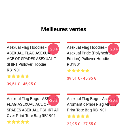
Meilleures ventes
Asexual Flag Hoodies -
Asexual Flag Hoodies -
-20%
-20%
ASEXUAL FLAG ASEXUAL
Asexual Pride (Polyhedral
ACE OF SPADES ASEXUAL T-
Edition) Pullover Hoodie
SHIRT Pullover Hoodie
RB1901
RB1901
39,51 € - 45,95 €
39,51 € - 45,95 €
Asexual Flag Bags - ASEXUAL
Asexual Flag Bags - Asexual
-20%
-20%
FLAG ASEXUAL ACE OF
Aromantic Pride Flag All Over
SPADES ASEXUAL T-SHIRT All
Print Tote Bag RB1901
Over Print Tote Bag RB1901
22,95 € - 27,55 €