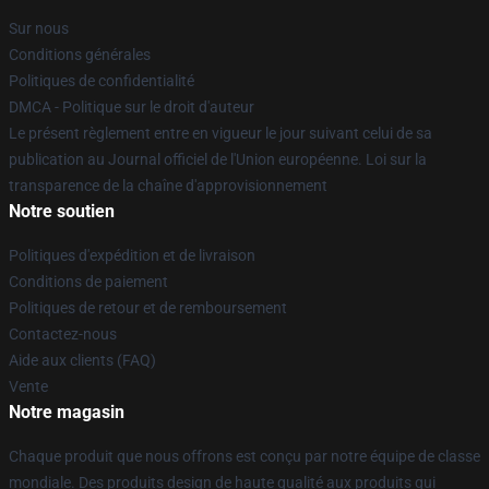
Sur nous
Conditions générales
Politiques de confidentialité
DMCA - Politique sur le droit d'auteur
Le présent règlement entre en vigueur le jour suivant celui de sa
publication au Journal officiel de l'Union européenne. Loi sur la
transparence de la chaîne d'approvisionnement
Notre soutien
Politiques d'expédition et de livraison
Conditions de paiement
Politiques de retour et de remboursement
Contactez-nous
Aide aux clients (FAQ)
Vente
Notre magasin
Chaque produit que nous offrons est conçu par notre équipe de classe
mondiale. Des produits design de haute qualité aux produits qui