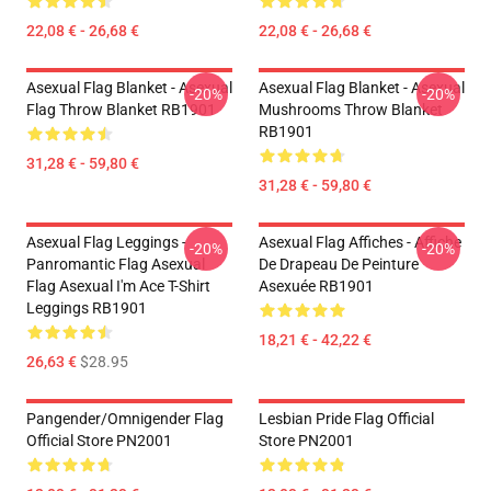
22,08 € - 26,68 €
22,08 € - 26,68 €
Asexual Flag Blanket - Asexual
Asexual Flag Blanket - Asexual
-20%
-20%
Flag Throw Blanket RB1901
Mushrooms Throw Blanket
RB1901
31,28 € - 59,80 €
31,28 € - 59,80 €
Asexual Flag Leggings -
Asexual Flag Affiches - Affiche
-20%
-20%
Panromantic Flag Asexual
De Drapeau De Peinture
Flag Asexual I'm Ace T-Shirt
Asexuée RB1901
Leggings RB1901
18,21 € - 42,22 €
26,63 €
$28.95
Pangender/Omnigender Flag
Lesbian Pride Flag Official
Official Store PN2001
Store PN2001