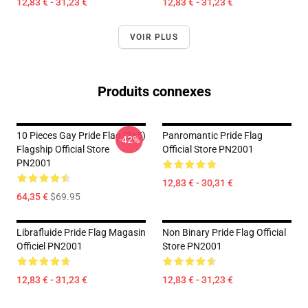
12,83 € - 31,23 €
12,83 € - 31,23 €
VOIR PLUS
Produits connexes
10 Pieces Gay Pride Flag (3x5)
Panromantic Pride Flag
-42%
Flagship Official Store
Official Store PN2001
PN2001
12,83 € - 30,31 €
64,35 €
$69.95
Librafluide Pride Flag Magasin
Non Binary Pride Flag Official
Officiel PN2001
Store PN2001
12,83 € - 31,23 €
12,83 € - 31,23 €