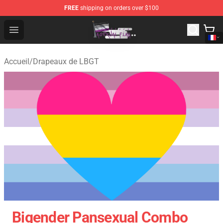
FREE
shipping on orders over $100
Asexual Flag Shop - The Best Store of Asexual Flag
Open menu
Accueil
/
Drapeaux de LBGT
Bigender Pansexual Combo