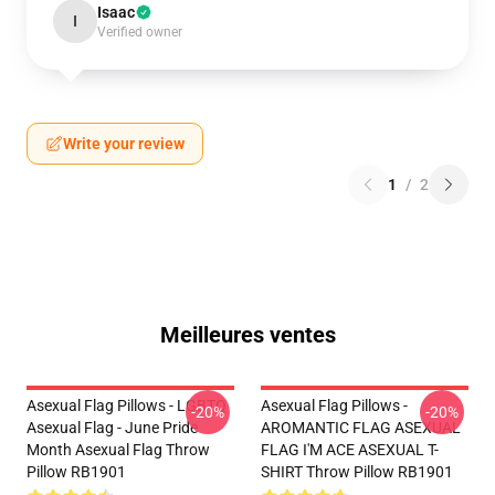
Isaac
I
Verified owner
Write your review
1
/
2
Meilleures ventes
Asexual Flag Pillows - LGBTQ
Asexual Flag Pillows -
-20%
-20%
Asexual Flag - June Pride
AROMANTIC FLAG ASEXUAL
Month Asexual Flag Throw
FLAG I'M ACE ASEXUAL T-
Pillow RB1901
SHIRT Throw Pillow RB1901