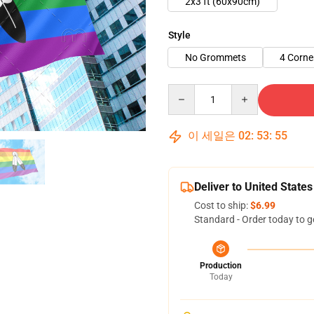
2x3 ft (60x90cm)
Style
No Grommets
4 Corn
Quantity
이 세일은
02
:
53
:
54
Deliver to United States
Cost to ship:
$6.99
Standard - Order today to g
Production
Today