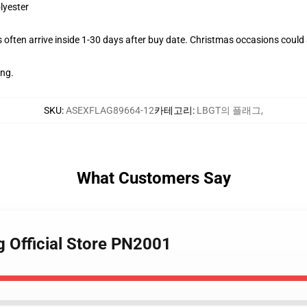
lyester
often arrive inside 1-30 days after buy date. Christmas occasions could 
ing.
SKU
:
ASEXFLAG89664-12
카테고리
:
LBGT의 플래그
,
What Customers Say
ag Official Store PN2001