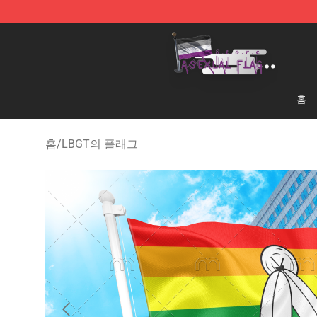
Asexual Flag Shop - The Best Store of Asexual Flag
홈
홈
/
LBGT의 플래그