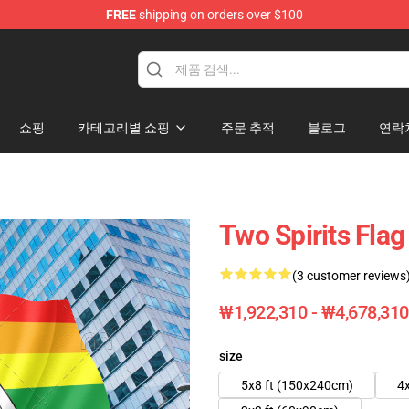
FREE
shipping on orders over $100
쇼핑
카테고리별 쇼핑
주문 추적
블로그
연락
Two Spirits Flag
(3 customer reviews
₩1,922,310 - ₩4,678,310
size
5x8 ft (150x240cm)
4