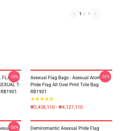
1
/
1
-20%
-20%
L FLAG
Asexual Flag Bags - Asexual Aromantic
EXUAL T-
Pride Flag All Over Print Tote Bag
g RB1901
RB1901
₩3,438,110 - ₩4,127,110
-20%
sexual
Demiromantic Asexual Pride Flag