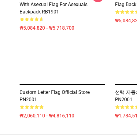
With Asexual Flag For Asexuals
Flag Bac
Backpack RB1901
₩5,084,82
₩5,084,820 - ₩5,718,700
Custom Letter Flag Official Store
선택 자동
PN2001
PN2001
₩2,060,110 - ₩4,816,110
₩1,784,5