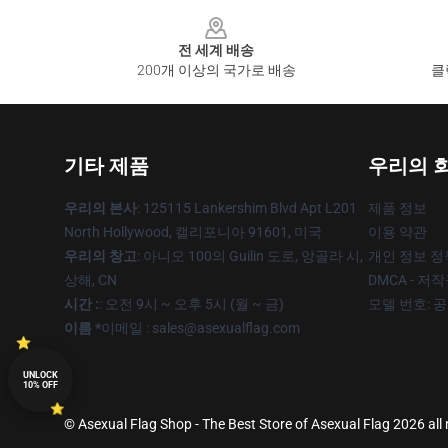
Footer
전 세계 배송
200개 이상의 국가로 배송
클
기타 제품
우리의 
우리의 본사
: 125115 Lankershim Blvd Apt L201
제품 정보
North Hollywood, 캘리포니아 91601, 미국
이용 약관
우리의 창고
: 아니오 100의 Guilin 도로, 앙골라 시,
개인 정보 정
상해, CN
DMCA - 저
시간 :
: 오전 9시 ~ 오후 5시 (월 ~ 금)
모델 번호: 
이름 *
이메일 : sales@asexualflag.com
UNLOCK
10% OFF
© Asexual Flag Shop - The Best Store of Asexual Flag 2026 all 