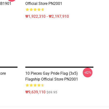
 RB1901
Official Store PN2001
₩1,922,310 - ₩2,197,910
-42%
tore
10 Pieces Gay Pride Flag (3x5)
Flagship Official Store PN2001
₩9,639,110
$69.95