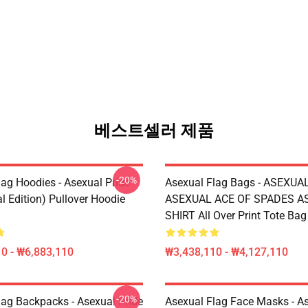
베스트셀러 제품
-20%
lag Hoodies - Asexual Pride
Asexual Flag Bags - ASEXUA
l Edition) Pullover Hoodie
ASEXUAL ACE OF SPADES AS
SHIRT All Over Print Tote Ba
0 - ₩6,883,110
₩3,438,110 - ₩4,127,110
-20%
lag Backpacks - Asexual Pride
Asexual Flag Face Masks - A