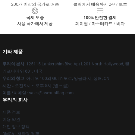
200개 이상의 국가로 배송
클릭에서 배송까지 24/7 보호
국제 보증
100% 안전한 결제
사용 국가에서 제공
페이팔 / 마스터카드 / 비자
기타 제품
우리의 본사
: 125115 Lankershim Blvd Apt L201 North Hollywood, 캘
리포니아 91601, 미국
우리의 창고
: 아니오 100의 Guilin 도로, 앙골라 시, 상해, CN
시간 :
: 오전 9시 ~ 오후 5시 (월 ~ 금)
이름 *
이메일 : sales@asexualflag.com
우리의 회사
제품 정보
이용 약관
개인 정보 정책
DMCA - 저작권 정책