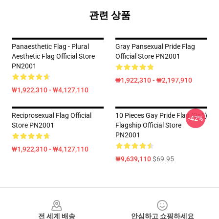
관련 상품
Panaesthetic Flag - Plural
Gray Pansexual Pride Flag
Aesthetic Flag Official Store
Official Store PN2001
PN2001
₩1,922,310 - ₩2,197,910
₩1,922,310 - ₩4,127,110
Reciprosexual Flag Official
10 Pieces Gay Pride Flag (3x5)
-42%
Store PN2001
Flagship Official Store
PN2001
₩1,922,310 - ₩4,127,110
₩9,639,110
$69.95
Footer
전 세계 배송
안심하고 쇼핑하세요