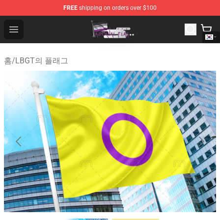
FREE
shipping on orders over $100
Asexual Flag Shop - The Best Store of Asexual Flag
Open menu
홈
/
LBGT의 플래그