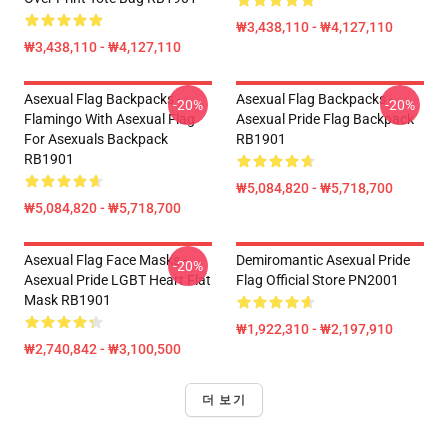
₩3,438,110 - ₩4,127,110
₩3,438,110 - ₩4,127,110
Asexual Flag Backpacks -
Asexual Flag Backpacks -
-20%
-20%
Flamingo With Asexual Flag
Asexual Pride Flag Backpack
For Asexuals Backpack
RB1901
RB1901
₩5,084,820 - ₩5,718,700
₩5,084,820 - ₩5,718,700
Asexual Flag Face Masks -
Demiromantic Asexual Pride
-20%
Asexual Pride LGBT Heart Flat
Flag Official Store PN2001
Mask RB1901
₩1,922,310 - ₩2,197,910
₩2,740,842 - ₩3,100,500
더 보기