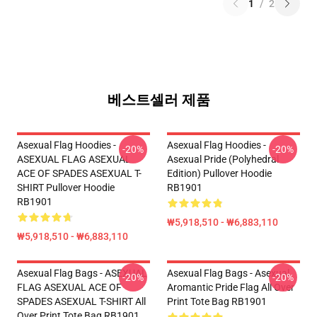
1
/
2
베스트셀러 제품
Asexual Flag Hoodies -
Asexual Flag Hoodies -
-20%
-20%
ASEXUAL FLAG ASEXUAL
Asexual Pride (Polyhedral
ACE OF SPADES ASEXUAL T-
Edition) Pullover Hoodie
SHIRT Pullover Hoodie
RB1901
RB1901
₩5,918,510 - ₩6,883,110
₩5,918,510 - ₩6,883,110
Asexual Flag Bags - ASEXUAL
Asexual Flag Bags - Asexual
-20%
-20%
FLAG ASEXUAL ACE OF
Aromantic Pride Flag All Over
SPADES ASEXUAL T-SHIRT All
Print Tote Bag RB1901
Over Print Tote Bag RB1901