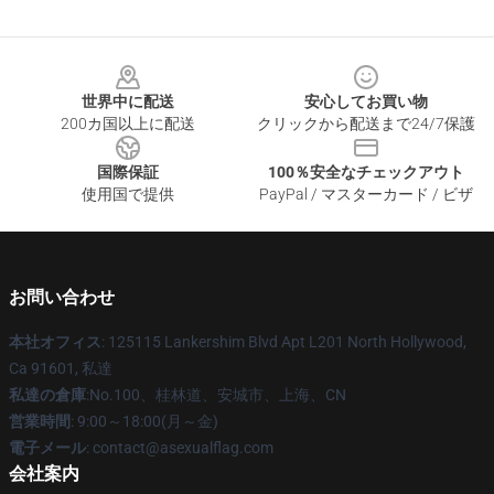
Footer
世界中に配送
安心してお買い物
200カ国以上に配送
クリックから配送まで24/7保護
国際保証
100％安全なチェックアウト
使用国で提供
PayPal / マスターカード / ビザ
お問い合わせ
本社オフィス
: 125115 Lankershim Blvd Apt L201 North Hollywood,
Ca 91601, 私達
私達の倉庫
:No.100、桂林道、安城市、上海、CN
営業時間
: 9:00～18:00(月～金)
電子メール
: contact@asexualflag.com
会社案内