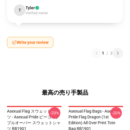
Tyler
T
Verified owner
Write your review
1
/
2
最高の売り手製品
Asexual Flag スウェットシャ
Asexual Flag Bags - Asexual
-20%
-20%
ツ - Asexual Pride ピーコック
Pride Flag Dragon (1st
プルオーバー スウェットシャ
Edition) All Over Print Tote
ツ RB1901
Bag RB1901