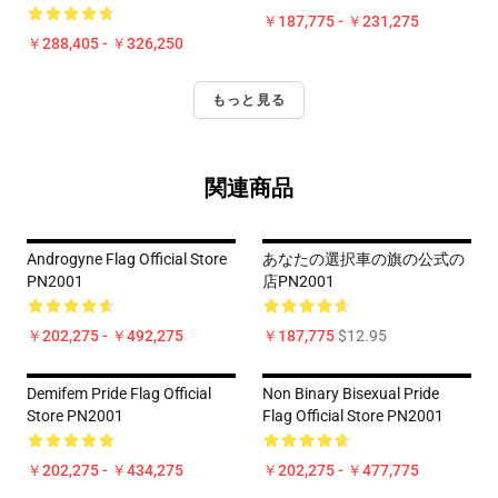
￥187,775 - ￥231,275
￥288,405 - ￥326,250
もっと見る
関連商品
Androgyne Flag Official Store
あなたの選択車の旗の公式の
PN2001
店PN2001
￥202,275 - ￥492,275
￥187,775
$12.95
Demifem Pride Flag Official
Non Binary Bisexual Pride
Store PN2001
Flag Official Store PN2001
￥202,275 - ￥434,275
￥202,275 - ￥477,775