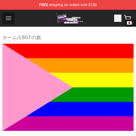
FREE
shipping on orders over $100
Asexual Flag Shop - The Best Store of Asexual Flag
Open menu
ホーム
/
LBGTの旗