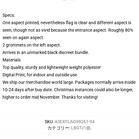
Specs:
One aspect printed, nevertheless flag is clear and different aspect is
seen, though not as vivid because the entrance aspect. Roughly 80%
seen on again aspect.
2 grommets on the left aspect.
Arrives in an unmarked black discreet bundle.
Materials:
Top quality, sturdy and lightweight weight polyester
Digital Print, for indoor and outside use
We ship our merchandise world large.
Packages normally arrive inside
10-24 days after buy date. Christmas instances could also be longer,
higher to order mid November. Thanks for visiting!
SKU
:
ASEXFLAG99261-04
カテゴリー
:
LBGTの旗
,