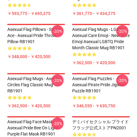
￥593,775 - ￥695,275
￥361,775 - ￥434,275
Asexual Flag Pillows - Space
Asexual Flag Mugs - LGBTQ
-20%
-20%
Ace - Asexual Pride Throw
Asexual Care Emoji - New Care
Pillow RB1901
Emoji Asexual LGBTQ Pride
Month Classic Mug RB1901
￥348,000 - ￥420,500
￥362,500 - ￥420,500
Asexual Flag Mugs - Asexual
Asexual Flag Puzzles -
-20%
-20%
Circles Flag Classic Mug
Asexual Pirate Pride Jigsaw
RB1901
Puzzle RB1901
￥362,500 - ￥420,500
￥346,550 - ￥630,750
Asexual Flag Face Masks -
デミバイセクシャル プライド
-20%
Asexual Pride Bee On Light
フラッグ公式ストアPN2001
Purple Flat Mask RB1901