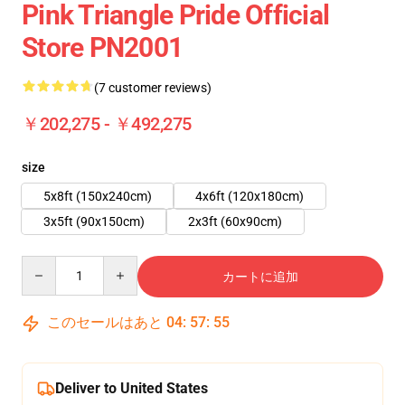
Pink Triangle Pride Official
Store PN2001
(7 customer reviews)
￥202,275 - ￥492,275
size
5x8ft (150x240cm)
4x6ft (120x180cm)
3x5ft (90x150cm)
2x3ft (60x90cm)
Quantity
カートに追加
このセールはあと
04
:
57
:
55
Deliver to United States