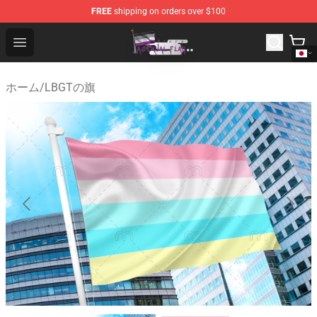
FREE
shipping on orders over $100
Asexual Flag Shop - The Best Store of Asexual Flag
Open menu
ホーム
/
LBGTの旗