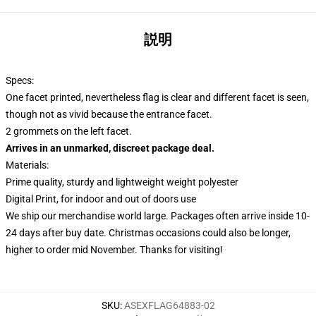
説明
Specs:
One facet printed, nevertheless flag is clear and different facet is seen,
though not as vivid because the entrance facet.
2 grommets on the left facet.
Arrives in an unmarked, discreet package deal.
Materials:
Prime quality, sturdy and lightweight weight polyester
Digital Print, for indoor and out of doors use
We ship our merchandise world large.
Packages often arrive inside 10-
24 days after buy date. Christmas occasions could also be longer,
higher to order mid November. Thanks for visiting!
SKU
:
ASEXFLAG64883-02