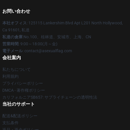
お問い合わせ
本社オフィス
: 125115 Lankershim Blvd Apt L201 North Hollywood,
Ca 91601, 私達
私達の倉庫
:No.100、桂林道、安城市、上海、CN
営業時間
: 9:00～18:00(月～金)
電子メール
: contact@asexualflag.com
会社案内
私たちについて
利用規約
プライバシーポリシー
DMCA - 著作権ポリシー
カリフォルニアSB657: サプライチェーンの透明性法
当社のサポート
配送&配送ポリシー
支払条件
返品・返金ポリシー