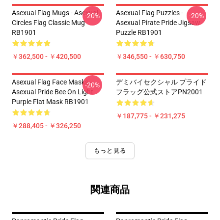
Asexual Flag Mugs - Asexual
Asexual Flag Puzzles -
-20%
-20%
Circles Flag Classic Mug
Asexual Pirate Pride Jigsaw
RB1901
Puzzle RB1901
￥362,500 - ￥420,500
￥346,550 - ￥630,750
Asexual Flag Face Masks -
デミバイセクシャル プライド
-20%
Asexual Pride Bee On Light
フラッグ公式ストアPN2001
Purple Flat Mask RB1901
￥187,775 - ￥231,275
￥288,405 - ￥326,250
もっと見る
関連商品