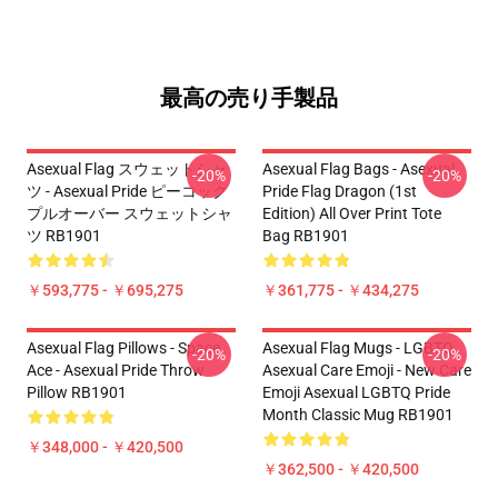
最高の売り手製品
Asexual Flag スウェットシャ
Asexual Flag Bags - Asexual
-20%
-20%
ツ - Asexual Pride ピーコック
Pride Flag Dragon (1st
プルオーバー スウェットシャ
Edition) All Over Print Tote
ツ RB1901
Bag RB1901
￥593,775 - ￥695,275
￥361,775 - ￥434,275
Asexual Flag Pillows - Space
Asexual Flag Mugs - LGBTQ
-20%
-20%
Ace - Asexual Pride Throw
Asexual Care Emoji - New Care
Pillow RB1901
Emoji Asexual LGBTQ Pride
Month Classic Mug RB1901
￥348,000 - ￥420,500
￥362,500 - ￥420,500