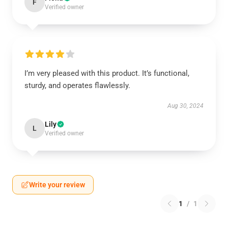
F
Verified owner
I’m very pleased with this product. It’s functional,
sturdy, and operates flawlessly.
Aug 30, 2024
Lily
L
Verified owner
Write your review
1
/
1