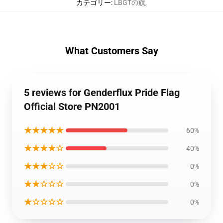
カテゴリー
:
LBGTの旗
,
What Customers Say
5 reviews for Genderflux Pride Flag
Official Store PN2001
★★★★★
60%
★★★★☆
40%
★★★☆☆
0%
★★☆☆☆
0%
★☆☆☆☆
0%