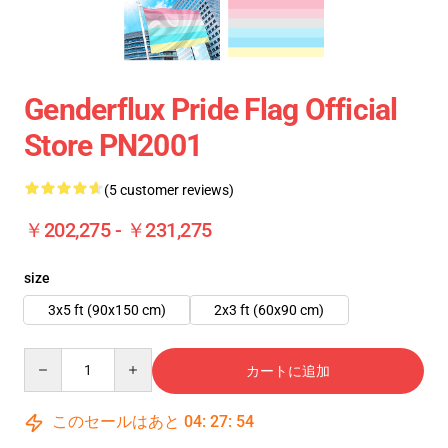
Genderflux Pride Flag Official
Store PN2001
(5 customer reviews)
￥202,275 - ￥231,275
size
3x5 ft (90x150 cm)
2x3 ft (60x90 cm)
Quantity
カートに追加
このセールはあと
04
:
27
:
54