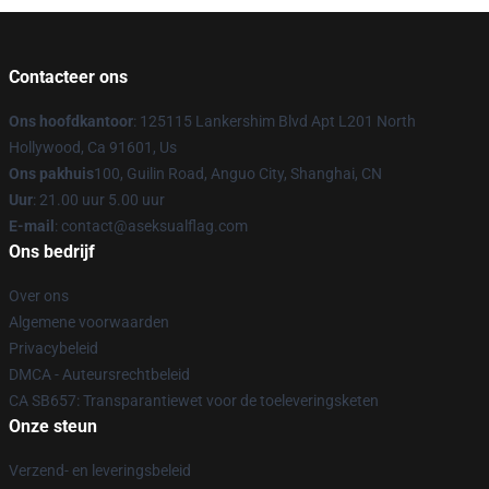
Contacteer ons
Ons hoofdkantoor
: 125115 Lankershim Blvd Apt L201 North
Hollywood, Ca 91601, Us
Ons pakhuis
100, Guilin Road, Anguo City, Shanghai, CN
Uur
: 21.00 uur 5.00 uur
E-mail
: contact@aseksualflag.com
Ons bedrijf
Over ons
Algemene voorwaarden
Privacybeleid
DMCA - Auteursrechtbeleid
CA SB657: Transparantiewet voor de toeleveringsketen
Onze steun
Verzend- en leveringsbeleid