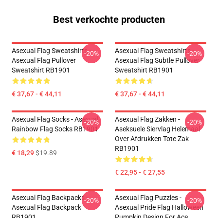
Best verkochte producten
Asexual Flag Sweatshirts -
Asexual Flag Sweatshirts -
-20%
-20%
Asexual Flag Pullover
Asexual Flag Subtle Pullover
Sweatshirt RB1901
Sweatshirt RB1901
€ 37,67 - € 44,11
€ 37,67 - € 44,11
Asexual Flag Socks - Asexual
Asexual Flag Zakken -
-20%
-20%
Rainbow Flag Socks RB1901
Aseksuele Siervlag Helemaal
Over Afdrukken Tote Zak
RB1901
€ 18,29
$19.89
€ 22,95 - € 27,55
Asexual Flag Backpacks -
Asexual Flag Puzzles -
-20%
-20%
Asexual Flag Backpack
Asexual Pride Flag Halloween
RB1901
Pumpkin Design For Ace