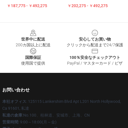
￥187,775 - ￥492,275
￥202,275 - ￥492,275
Footer
世界中に配送
安心してお買い物
200カ国以上に配送
クリックから配送まで24/7保護
国際保証
100％安全なチェックアウト
使用国で提供
PayPal / マスターカード / ビザ
お問い合わせ
本社オフィス
: 125115 Lankershim Blvd Apt L201 North Hollywood,
Ca 91601, 私達
私達の倉庫
:No.100、桂林道、安城市、上海、CN
営業時間
: 9:00～18:00(月～金)