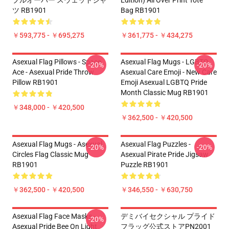
プルオーバー スウェットシャ
Edition) All Over Print Tote
ツ RB1901
Bag RB1901
￥593,775 - ￥695,275
￥361,775 - ￥434,275
Asexual Flag Pillows - Space
Asexual Flag Mugs - LGBTQ
-20%
-20%
Ace - Asexual Pride Throw
Asexual Care Emoji - New Care
Pillow RB1901
Emoji Asexual LGBTQ Pride
Month Classic Mug RB1901
￥348,000 - ￥420,500
￥362,500 - ￥420,500
Asexual Flag Mugs - Asexual
Asexual Flag Puzzles -
-20%
-20%
Circles Flag Classic Mug
Asexual Pirate Pride Jigsaw
RB1901
Puzzle RB1901
￥362,500 - ￥420,500
￥346,550 - ￥630,750
Asexual Flag Face Masks -
デミバイセクシャル プライド
-20%
Asexual Pride Bee On Light
フラッグ公式ストアPN2001