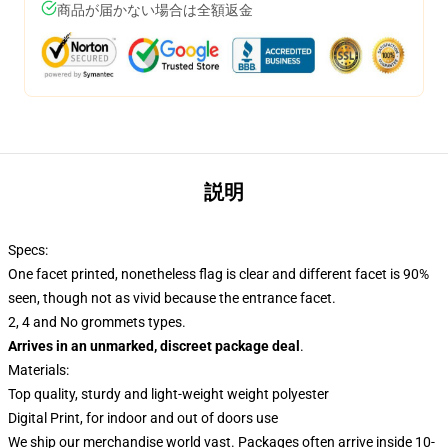
商品が届かない場合は全額返金
説明
Specs:
One facet printed, nonetheless flag is clear and different facet is 90%
seen, though not as vivid because the entrance facet.
2, 4 and No grommets types.
Arrives in an unmarked, discreet package deal
.
Materials:
Top quality, sturdy and light-weight weight polyester
Digital Print, for indoor and out of doors use
We ship our merchandise world vast.
Packages often arrive inside 10-