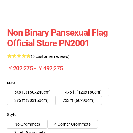
Non Binary Pansexual Flag
Official Store PN2001
(5 customer reviews)
￥202,275 - ￥492,275
size
5x8 ft (150x240cm)
4x6 ft (120x180cm)
3x5 ft (90x150cm)
2x3 ft (60x90cm)
Style
No Grommets
4 Corner Grommets
2 Left Grommets