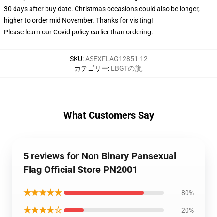
30 days after buy date. Christmas occasions could also be longer,
higher to order mid November. Thanks for visiting!
Please learn our Covid
policy
earlier than ordering.
SKU
:
ASEXFLAG12851-12
カテゴリー
:
LBGTの旗
,
What Customers Say
5 reviews for Non Binary Pansexual
Flag Official Store PN2001
★★★★★
80%
★★★★☆
20%