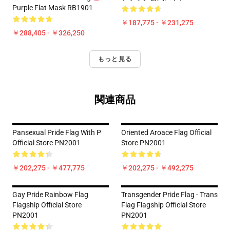
Purple Flat Mask RB1901
￥187,775 - ￥231,275
￥288,405 - ￥326,250
もっと見る
関連商品
Pansexual Pride Flag With P
Oriented Aroace Flag Official
Official Store PN2001
Store PN2001
￥202,275 - ￥477,775
￥202,275 - ￥492,275
Gay Pride Rainbow Flag
Transgender Pride Flag - Trans
Flagship Official Store
Flag Flagship Official Store
PN2001
PN2001