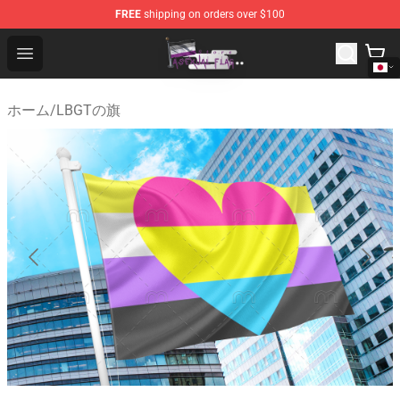
FREE
shipping on orders over $100
Asexual Flag Shop - The Best Store of Asexual Flag
Open menu
ホーム
/
LBGTの旗