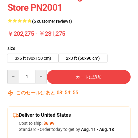
Store PN2001
(5 customer reviews)
￥202,275 - ￥231,275
size
3x5 ft (90x150 cm)
2x3 ft (60x90 cm)
Quantity
カートに追加
このセールはあと
03
:
54
:
54
Deliver to United States
Cost to ship:
$6.99
Standard - Order today to get by
Aug. 11 - Aug. 18