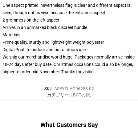
One aspect printed, nevertheless flag is clear and different aspect is
seen, though not as vivid because the entrance aspect.
2 grommets on the left aspect.
Arrives in an unmarked black discreet bundle.
Materials:
Prime quality, sturdy and lightweight weight polyester
Digital Print, for indoor and out of doors use
We ship our merchandise world huge.
Packages normally arrive inside
10-24 days after buy date. Christmas occasions could also be longer,
higher to order mid November. Thanks for visitin
SKU
:
ASEXFLAG96258-02
カテゴリー
:
LBGTの旗
,
What Customers Say