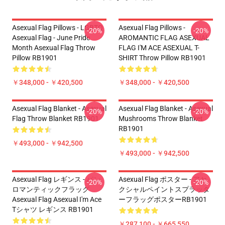
Asexual Flag Pillows - LGBTQ
Asexual Flag Pillows -
-20%
-20%
Asexual Flag - June Pride
AROMANTIC FLAG ASEXUAL
Month Asexual Flag Throw
FLAG I'M ACE ASEXUAL T-
Pillow RB1901
SHIRT Throw Pillow RB1901
￥348,000 - ￥420,500
￥348,000 - ￥420,500
Asexual Flag Blanket - Asexual
Asexual Flag Blanket - Asexual
-20%
-20%
Flag Throw Blanket RB1901
Mushrooms Throw Blanket
RB1901
￥493,000 - ￥942,500
￥493,000 - ￥942,500
Asexual Flag レギンス - パン
Asexual Flag ポスター - アセ
-20%
-20%
ロマンティックフラッグ
クシャルペイントスプラッタ
Asexual Flag Asexual I'm Ace
ーフラッグポスターRB1901
Tシャツ レギンス RB1901
￥287,100 - ￥665,550