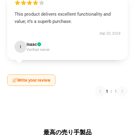
This product delivers excellent functionality and
value; it’s a superb purchase.
Sep 20, 2024
Isaac
I
Verified owner
Write your review
1
/
1
最高の売り手製品