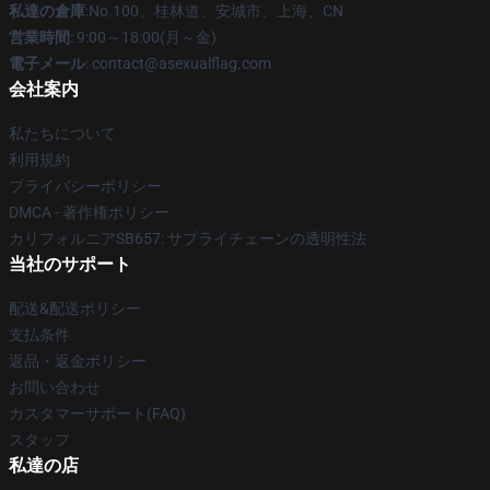
私達の倉庫
:No.100、桂林道、安城市、上海、CN
営業時間
: 9:00～18:00(月～金)
電子メール
: contact@asexualflag.com
会社案内
私たちについて
利用規約
プライバシーポリシー
DMCA - 著作権ポリシー
カリフォルニアSB657: サプライチェーンの透明性法
当社のサポート
配送&配送ポリシー
支払条件
返品・返金ポリシー
お問い合わせ
カスタマーサポート(FAQ)
スタッフ
私達の店