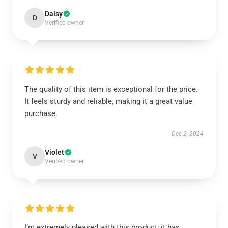
Daisy
D
Verified owner
The quality of this item is exceptional for the price.
It feels sturdy and reliable, making it a great value
purchase.
Dec 2, 2024
Violet
V
Verified owner
I’m extremely pleased with this product; it has