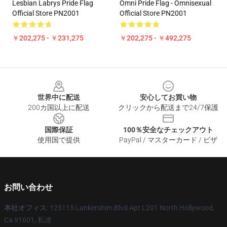
Lesbian Labrys Pride Flag
Omni Pride Flag - Omnisexual
Official Store PN2001
Official Store PN2001
￥202,275 - ￥231,275
￥202,275 - ￥492,275
Footer
世界中に配送
安心してお買い物
200カ国以上に配送
クリックから配送まで24/7保護
国際保証
100％安全なチェックアウト
使用国で提供
PayPal / マスターカード / ビザ
お問い合わせ
本社オフィス
: 125115 Lankershim Blvd Apt L201 North Hollywood,
Ca 91601, 私達