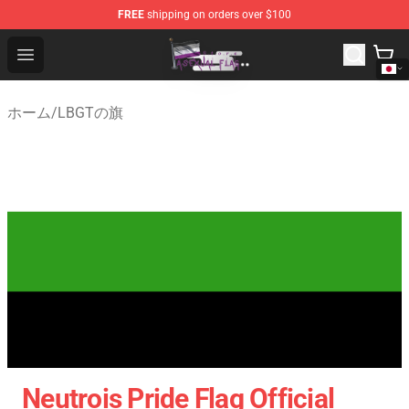
FREE
shipping on orders over $100
Asexual Flag Shop - The Best Store of Asexual Flag
Open menu
ホーム
/
LBGTの旗
Neutrois Pride Flag Official