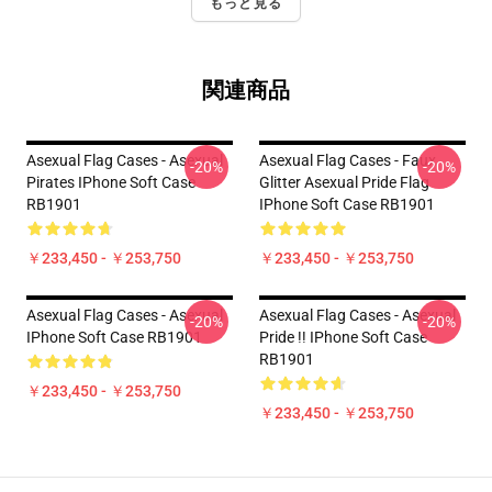
もっと見る
関連商品
Asexual Flag Cases - Asexual
Asexual Flag Cases - Faux
-20%
-20%
Pirates IPhone Soft Case
Glitter Asexual Pride Flag
RB1901
IPhone Soft Case RB1901
￥233,450 - ￥253,750
￥233,450 - ￥253,750
Asexual Flag Cases - Asexual
Asexual Flag Cases - Asexual
-20%
-20%
IPhone Soft Case RB1901
Pride !! IPhone Soft Case
RB1901
￥233,450 - ￥253,750
￥233,450 - ￥253,750
Footer