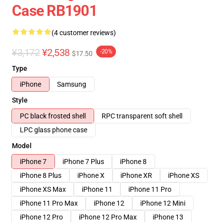
Case RB1901
(4 customer reviews)
¥3,172
¥2,538
-20%
$17.50
Type
iPhone
Samsung
Style
PC black frosted shell
RPC transparent soft shell
LPC glass phone case
Model
iPhone 7
iPhone 7 Plus
iPhone 8
iPhone 8 Plus
iPhone X
iPhone XR
iPhone XS
iPhone XS Max
iPhone 11
iPhone 11 Pro
iPhone 11 Pro Max
iPhone 12
iPhone 12 Mini
iPhone 12 Pro
iPhone 12 Pro Max
iPhone 13