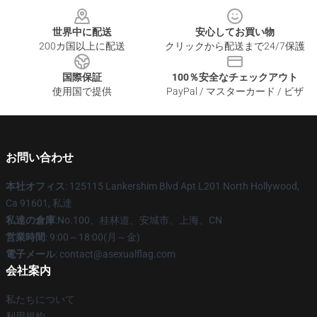
世界中に配送
安心してお買い物
200カ国以上に配送
クリックから配送まで24/7保護
国際保証
100％安全なチェックアウト
使用国で提供
PayPal / マスターカード / ビザ
お問い合わせ
本社オフィス
: 125115 Lankershim Blvd Apt L201 North Hollywood,
Ca 91601, 私達
私達の倉庫
:No.100、桂林道、安城市、上海、CN
営業時間
: 9:00～18:00(月～金)
電子メール
: contact@asexualflag.com
会社案内
私たちについて
利用規約