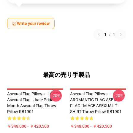
Write your review
1
/
1
最高の売り手製品
Asexual Flag Pillows - LGBTQ
Asexual Flag Pillows -
-20%
-20%
Asexual Flag - June Pride
AROMANTIC FLAG ASEXUAL
Month Asexual Flag Throw
FLAG I'M ACE ASEXUAL T-
Pillow RB1901
SHIRT Throw Pillow RB1901
￥348,000 - ￥420,500
￥348,000 - ￥420,500