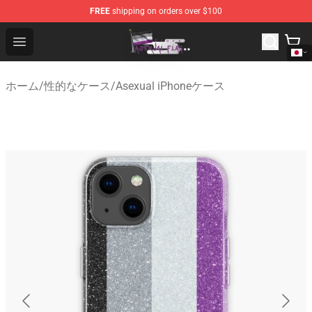
FREE
shipping on orders over $100
Asexual Flag Shop - The Best Store of Asexual Flag
Open menu
ホーム
/
性的なケース
/
Asexual iPhoneケース