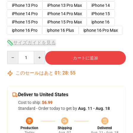
iPhone 13 Pro
iPhone 13 Pro Max
iPhone 14
iPhone 14 Pro
iPhone 14 Pro Max
iPhone 15
iPhone 15 Pro
iPhone 15 Pro Max
iphone 16
iphone 16 Pro
iphone 16 Plus
iphone 16 Pro Max
サイズガイドを見る
Quantity
カートに追加
このセールはあと
01
:
28
:
54
Deliver to United States
Cost to ship:
$6.99
Standard - Order today to get by
Aug. 11 - Aug. 18
Production
Shipping
Delivered
Today
Aug. 07
Aug. 11 - Aug. 18