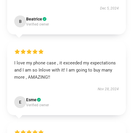
Dec 5, 2024
Beatrice
B
Verified owner
I love my phone case , it exceeded my expectations
and I am so Inlove with it! I am going to buy many
more , AMAZING!!
Nov 28, 2024
Esme
E
Verified owner