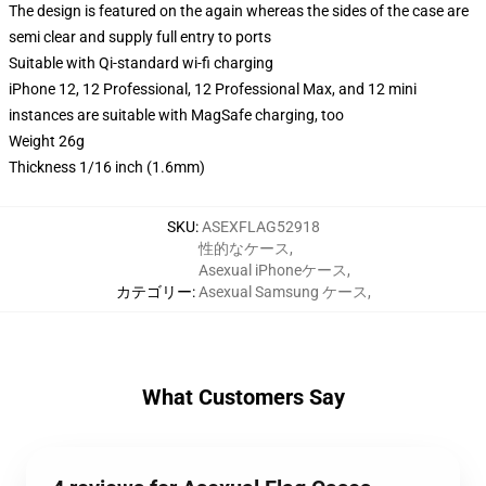
The design is featured on the again whereas the sides of the case are
semi clear and supply full entry to ports
Suitable with Qi-standard wi-fi charging
iPhone 12, 12 Professional, 12 Professional Max, and 12 mini
instances are suitable with MagSafe charging, too
Weight 26g
Thickness 1/16 inch (1.6mm)
SKU
:
ASEXFLAG52918
性的なケース
,
Asexual iPhoneケース
,
カテゴリー
:
Asexual Samsung ケース
,
What Customers Say