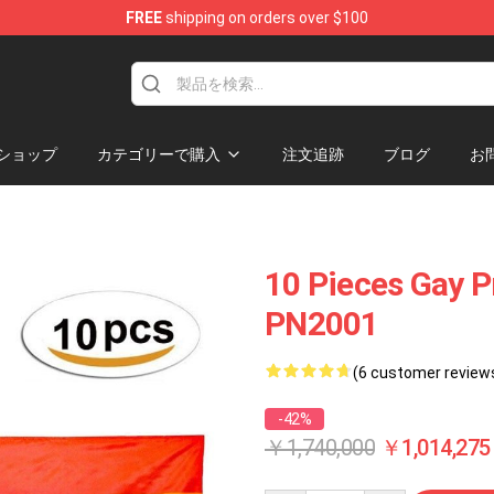
FREE
shipping on orders over $100
ショップ
カテゴリーで購入
注文追跡
ブログ
お
10 Pieces Gay Pr
PN2001
(6 customer review
-42%
￥1,740,000
￥1,014,275