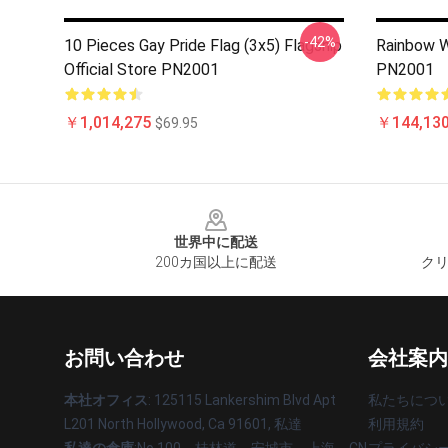
-42%
10 Pieces Gay Pride Flag (3x5) Flagship
Rainbow W
Official Store PN2001
PN2001
￥1,014,275
￥144,13
$69.95
Footer
世界中に配送
200カ国以上に配送
クリ
お問い合わせ
会社案内
本社オフィス
: 125115 Lankershim Blvd Apt
私たちにつ
L201 North Hollywood, Ca 91601, 私達
利用規約