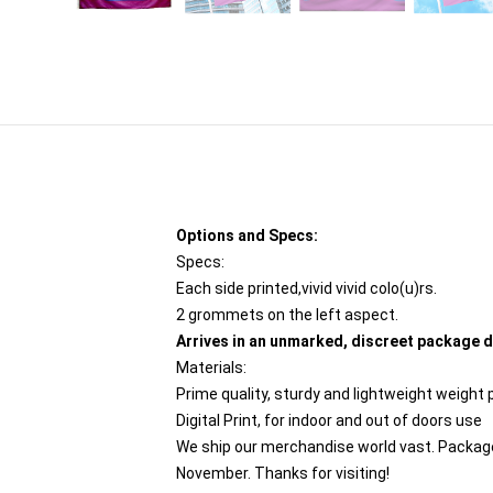
Options and Specs:
Specs:
Each side printed,vivid vivid colo(u)rs.
2 grommets on the left aspect.
Arrives in an unmarked, discreet package d
Materials:
Prime quality, sturdy and lightweight weight 
Digital Print, for indoor and out of doors use
We ship our merchandise world vast.
Package
November. Thanks for visiting!