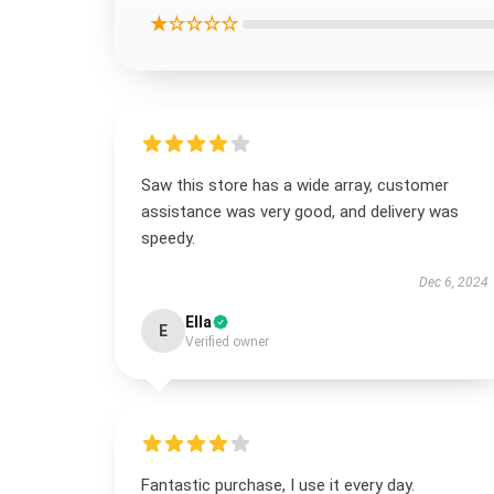
★☆☆☆☆
Saw this store has a wide array, customer
assistance was very good, and delivery was
speedy.
Dec 6, 2024
Ella
E
Verified owner
Fantastic purchase, I use it every day.