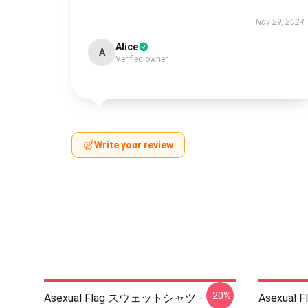
Nov 29, 2024
Alice
A
Verified owner
Write your review
-20%
Asexual Flag スウェットシャツ -
Asexual Fl