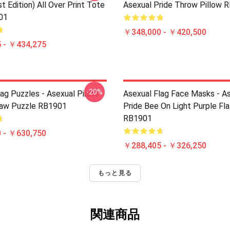
t Edition) All Over Print Tote
Asexual Pride Throw Pillow 
01
￥348,000 - ￥420,500
 - ￥434,275
-20%
ag Puzzles - Asexual Pirate
Asexual Flag Face Masks - A
saw Puzzle RB1901
Pride Bee On Light Purple Fl
RB1901
 - ￥630,750
￥288,405 - ￥326,250
もっと見る
関連商品