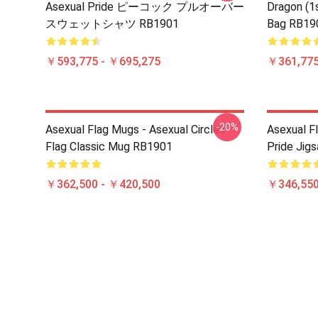
Asexual Pride ピーコック プルオーバー
Dragon (1s
スウェットシャツ RB1901
Bag RB19
￥593,775 - ￥695,275
￥361,775
-20%
Asexual Flag Mugs - Asexual Circles
Asexual Fl
Flag Classic Mug RB1901
Pride Jig
￥362,500 - ￥420,500
￥346,550