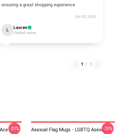
ensuring a great shopping experience.
Oct 30, 2024
Lauren
L
Verified owner
1
/
1
-20%
-20%
 Ace -
Asexual Flag Mugs - LGBTQ Asexual