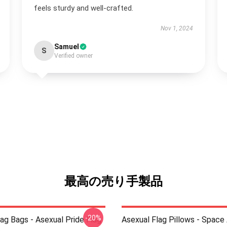
feels sturdy and well-crafted.
Nov 1, 2024
Samuel
S
Verified owner
最高の売り手製品
-20%
ag Bags - Asexual Pride Flag
Asexual Flag Pillows - Space