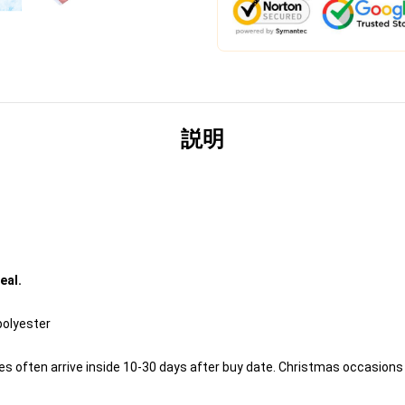
説明
eal.
polyester
s often arrive inside 10-30 days after buy date. Christmas occasions c