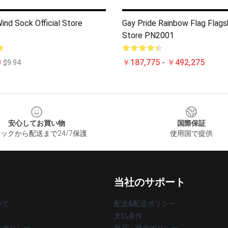
ind Sock Official Store
Gay Pride Rainbow Flag Flagsh
Store PN2001
0
￥187,775 - ￥492,275
$9.94
安心してお買い物
国際保証
ックから配送まで24/7保護
使用国で提供
当社のサポート
いて
配送&配送ポリシー
支払条件