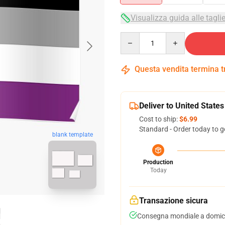
Visualizza guida alle tagli
Quantity
Questa vendita termina 
Deliver to United States
Cost to ship:
$6.99
Standard - Order today to g
blank template
Production
Today
Transazione sicura
Consegna mondiale a domici