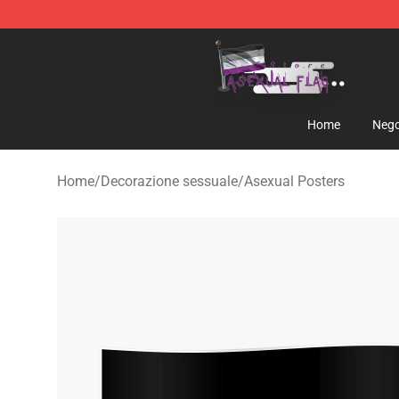
Asexual Flag Shop - The Best Store of Asexual Flag
Home
Nego
Home
/
Decorazione sessuale
/
Asexual Posters