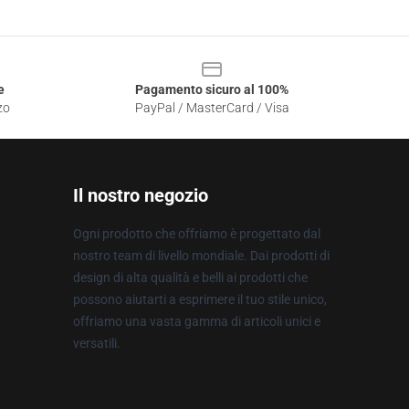
e
Pagamento sicuro al 100%
zo
PayPal / MasterCard / Visa
Il nostro negozio
Ogni prodotto che offriamo è progettato dal
nostro team di livello mondiale. Dai prodotti di
design di alta qualità e belli ai prodotti che
possono aiutarti a esprimere il tuo stile unico,
offriamo una vasta gamma di articoli unici e
versatili.