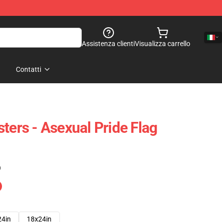
Assistenza clienti
Visualizza carrello
Contatti
ters - Asexual Pride Flag
)
24in
18x24in