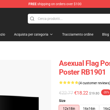
FREE
shipping on orders over $100
zio
Acquista per categoria
Tracciamento ordine
Blog
Asexual Flag Pos
Poster RB1901
(4 customer reviews
€22.77
€18.22
-20%
$19.80
Size
12x18in
16x16in
16x