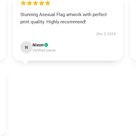
Stunning Asexual Flag artwork with perfect
print quality. Highly recommend!
Dec 3, 2024
Nixon
N
Verified owner