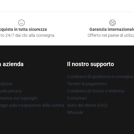
cquista in tutta sicurezza
Garanzia internazional
to 24/7 dai clic alla consegna
Offerto nel paese di utiliz
a azienda
Il nostro supporto
Condizioni di spedizione e consegna
dizioni
Termini di pagamento
ulla privacy
Condizioni di ritorno e rimborso
mativa sul copyright
Contattaci
gge sulla trasparenza della catena
Aiuto del cliente (FAQ)
Whosale