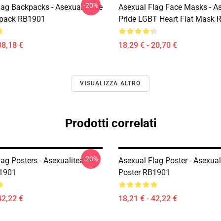
-20%
lag Backpacks - Asexual Pride
Asexual Flag Face Masks - A
kpack RB1901
Pride LGBT Heart Flat Mask
38,18 €
18,29 € - 20,70 €
VISUALIZZA ALTRO
Prodotti correlati
-20%
ag Posters - Asexualitea
Asexual Flag Poster - Asexual
B1901
Poster RB1901
42,22 €
18,21 € - 42,22 €