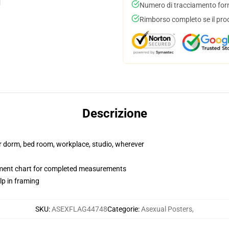
Numero di tracciamento forni
Rimborso completo se il pro
Descrizione
our dorm, bed room, workplace, studio, wherever
ment chart for completed measurements
lp in framing
SKU
:
ASEXFLAG44748
Categorie
:
Asexual Posters
,