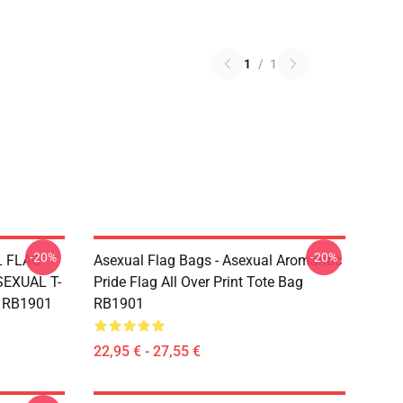
1
/
1
-20%
-20%
L FLAG
Asexual Flag Bags - Asexual Aromantic
EXUAL T-
Pride Flag All Over Print Tote Bag
g RB1901
RB1901
22,95 € - 27,55 €