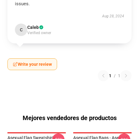
issues.
Aug 28, 2024
Caleb
C
Verified owner
Write your review
1
/
1
Mejores vendedores de productos
Asexual Flag Sweatshirts -
Asexual Flag Bags - Asexual