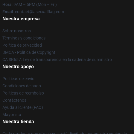
Hora
: 9AM – 5PM (Mon – Fri)
Email
: contact@asexualflag.com
Nuestra empresa
Sobre nosotros
Términos y condiciones
Política de privacidad
DMCA - Política de Copyright
CA SB657: Ley de transparencia en la cadena de suministro
Nuestro apoyo
Políticas de envío
Condiciones de pago
Políticas de reembolso
Contáctenos
Ayuda al cliente (FAQ)
Mayorista
Nuestra tienda
Cada producto que ofrecemos está diseñado por nuestro equipo de