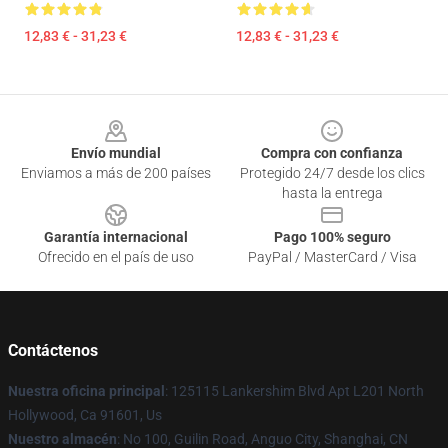
12,83 € - 31,23 €
12,83 € - 31,23 €
Footer
Envío mundial
Compra con confianza
Enviamos a más de 200 países
Protegido 24/7 desde los clics
hasta la entrega
Garantía internacional
Pago 100% seguro
Ofrecido en el país de uso
PayPal / MasterCard / Visa
Contáctenos
Nuestra oficina principal
: 125115 Lankershim Blvd Apt L201 North
Hollywood, Ca 91601, Us
Nuestro almacén
: No 100, Guilin Road, Anguo City, Shanghai, CN