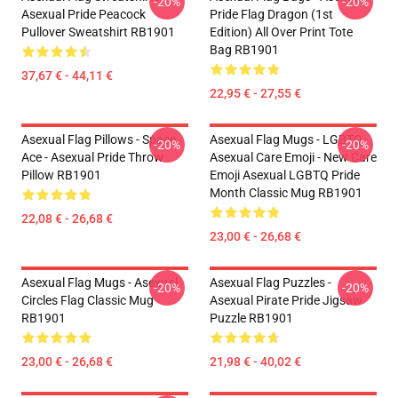
-20%
-20%
Asexual Pride Peacock
Pride Flag Dragon (1st
Pullover Sweatshirt RB1901
Edition) All Over Print Tote
Bag RB1901
37,67 € - 44,11 €
22,95 € - 27,55 €
Asexual Flag Pillows - Space
Asexual Flag Mugs - LGBTQ
-20%
-20%
Ace - Asexual Pride Throw
Asexual Care Emoji - New Care
Pillow RB1901
Emoji Asexual LGBTQ Pride
Month Classic Mug RB1901
22,08 € - 26,68 €
23,00 € - 26,68 €
Asexual Flag Mugs - Asexual
Asexual Flag Puzzles -
-20%
-20%
Circles Flag Classic Mug
Asexual Pirate Pride Jigsaw
RB1901
Puzzle RB1901
23,00 € - 26,68 €
21,98 € - 40,02 €