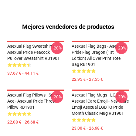
Mejores vendedores de productos
Asexual Flag Sweatshirts -
Asexual Flag Bags - Asexual
-20%
-20%
Asexual Pride Peacock
Pride Flag Dragon (1st
Pullover Sweatshirt RB1901
Edition) All Over Print Tote
Bag RB1901
37,67 € - 44,11 €
22,95 € - 27,55 €
Asexual Flag Pillows - Space
Asexual Flag Mugs - LGBTQ
-20%
-20%
Ace - Asexual Pride Throw
Asexual Care Emoji - New Care
Pillow RB1901
Emoji Asexual LGBTQ Pride
Month Classic Mug RB1901
22,08 € - 26,68 €
23,00 € - 26,68 €