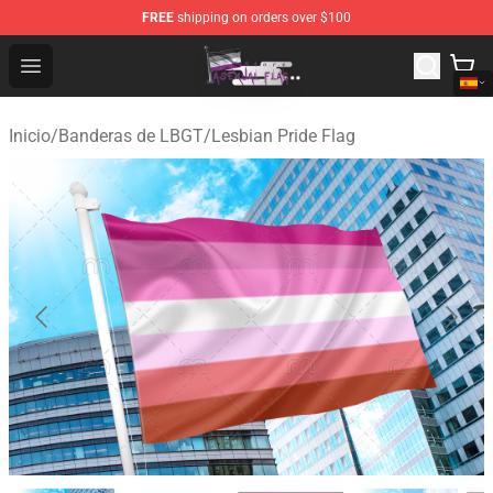
FREE
shipping on orders over $100
Asexual Flag Shop - The Best Store of Asexual Flag
Open menu
Inicio
/
Banderas de LBGT
/
Lesbian Pride Flag