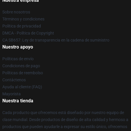
Nuestra empresa
Sobre nosotros
Términos y condiciones
Política de privacidad
DMCA - Política de Copyright
CA SB657: Ley de transparencia en la cadena de suministro
Nuestro apoyo
Políticas de envío
Condiciones de pago
Políticas de reembolso
Contáctenos
Ayuda al cliente (FAQ)
Mayorista
Nuestra tienda
Cada producto que ofrecemos está diseñado por nuestro equipo de
clase mundial. Desde productos de diseño de alta calidad y hermoso a
productos que pueden ayudarle a expresar su estilo único, ofrecemos