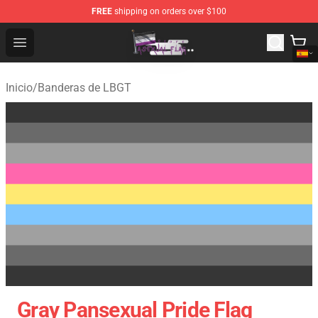
FREE
shipping on orders over $100
Asexual Flag Shop - The Best Store of Asexual Flag
Open menu
Inicio
/
Banderas de LBGT
Gray Pansexual Pride Flag