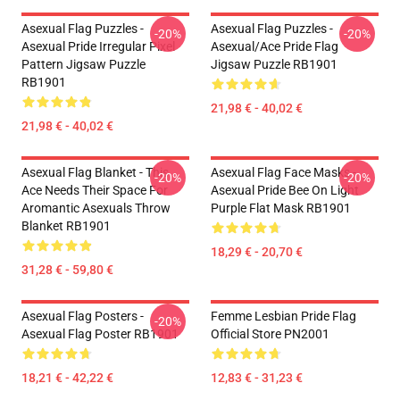
Asexual Flag Puzzles -
Asexual Flag Puzzles -
-20%
-20%
Asexual Pride Irregular Pixel
Asexual/Ace Pride Flag
Pattern Jigsaw Puzzle
Jigsaw Puzzle RB1901
RB1901
21,98 € - 40,02 €
21,98 € - 40,02 €
Asexual Flag Blanket - This
Asexual Flag Face Masks -
-20%
-20%
Ace Needs Their Space For
Asexual Pride Bee On Light
Aromantic Asexuals Throw
Purple Flat Mask RB1901
Blanket RB1901
18,29 € - 20,70 €
31,28 € - 59,80 €
Asexual Flag Posters -
Femme Lesbian Pride Flag
-20%
Asexual Flag Poster RB1901
Official Store PN2001
18,21 € - 42,22 €
12,83 € - 31,23 €