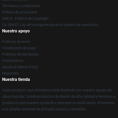
Términos y condiciones
Política de privacidad
DMCA - Política de Copyright
CA SB657: Ley de transparencia en la cadena de suministro
Nuestro apoyo
Políticas de envío
Condiciones de pago
Políticas de reembolso
Contáctenos
Ayuda al cliente (FAQ)
Mayorista
Nuestra tienda
Cada producto que ofrecemos está diseñado por nuestro equipo de
clase mundial. Desde productos de diseño de alta calidad y hermoso a
productos que pueden ayudarle a expresar su estilo único, ofrecemos
una amplia variedad de artículos únicos y versátiles.