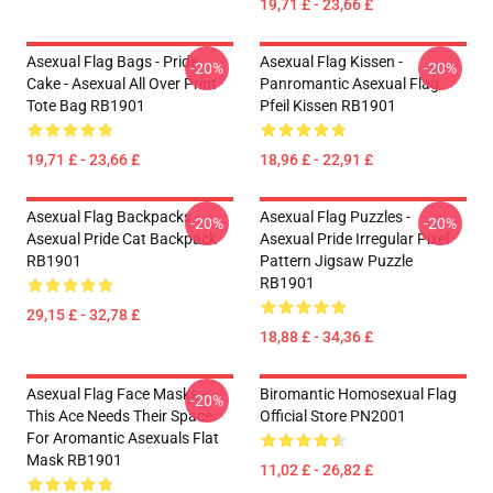
19,71 £ - 23,66 £
Asexual Flag Bags - Pride
Asexual Flag Kissen -
-20%
-20%
Cake - Asexual All Over Print
Panromantic Asexual Flag
Tote Bag RB1901
Pfeil Kissen RB1901
19,71 £ - 23,66 £
18,96 £ - 22,91 £
Asexual Flag Backpacks -
Asexual Flag Puzzles -
-20%
-20%
Asexual Pride Cat Backpack
Asexual Pride Irregular Pixel
RB1901
Pattern Jigsaw Puzzle
RB1901
29,15 £ - 32,78 £
18,88 £ - 34,36 £
Asexual Flag Face Masks -
Biromantic Homosexual Flag
-20%
This Ace Needs Their Space
Official Store PN2001
For Aromantic Asexuals Flat
Mask RB1901
11,02 £ - 26,82 £