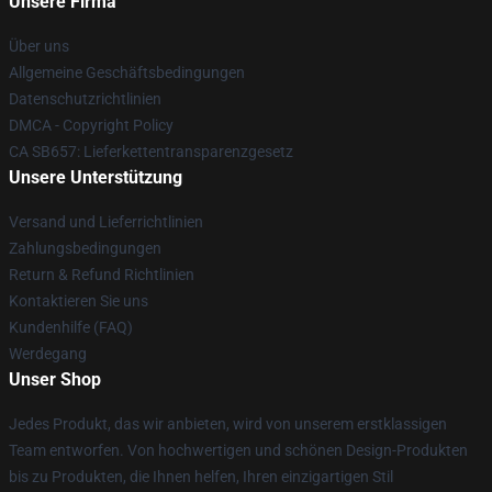
Unsere Firma
Über uns
Allgemeine Geschäftsbedingungen
Datenschutzrichtlinien
DMCA - Copyright Policy
CA SB657: Lieferkettentransparenzgesetz
Unsere Unterstützung
Versand und Lieferrichtlinien
Zahlungsbedingungen
Return & Refund Richtlinien
Kontaktieren Sie uns
Kundenhilfe (FAQ)
Werdegang
Unser Shop
Jedes Produkt, das wir anbieten, wird von unserem erstklassigen
Team entworfen. Von hochwertigen und schönen Design-Produkten
bis zu Produkten, die Ihnen helfen, Ihren einzigartigen Stil