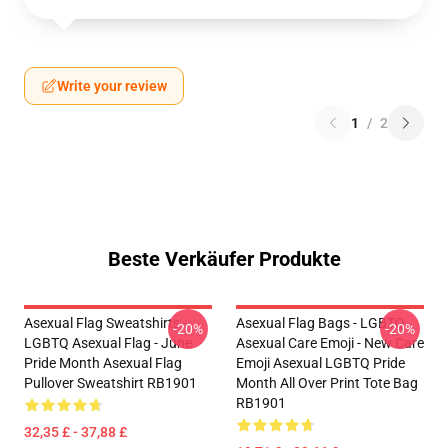
Write your review
1
/
2
Beste Verkäufer Produkte
Asexual Flag Sweatshirts -
Asexual Flag Bags - LGBTQ
-20%
-20%
LGBTQ Asexual Flag - June
Asexual Care Emoji - New Care
Pride Month Asexual Flag
Emoji Asexual LGBTQ Pride
Pullover Sweatshirt RB1901
Month All Over Print Tote Bag
RB1901
32,35 £ - 37,88 £