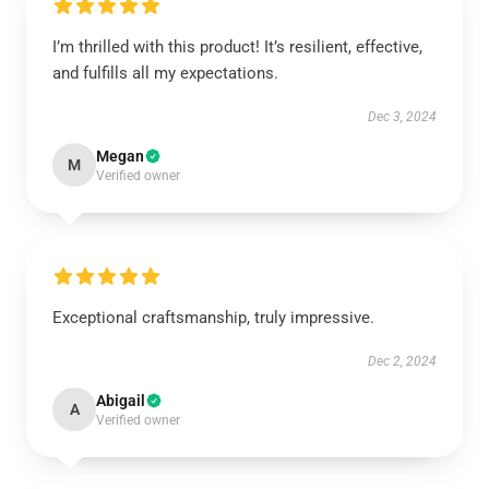
I’m thrilled with this product! It’s resilient, effective,
and fulfills all my expectations.
Dec 3, 2024
Megan
M
Verified owner
Exceptional craftsmanship, truly impressive.
Dec 2, 2024
Abigail
A
Verified owner