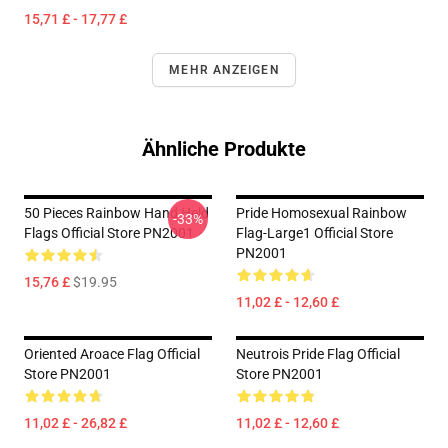
15,71 £ - 17,77 £
MEHR ANZEIGEN
Ähnliche Produkte
50 Pieces Rainbow Hand Held
Pride Homosexual Rainbow
-33%
Flags Official Store PN2001
Flag-Large1 Official Store
PN2001
15,76 £
$19.95
11,02 £ - 12,60 £
Oriented Aroace Flag Official
Neutrois Pride Flag Official
Store PN2001
Store PN2001
11,02 £ - 26,82 £
11,02 £ - 12,60 £