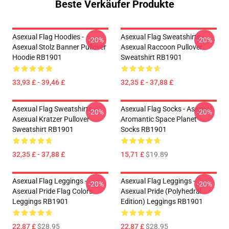
Beste Verkäufer Produkte
Asexual Flag Hoodies -
Asexual Flag Sweatshirts -
-20%
-20%
Asexual Stolz Banner Pullover
Asexual Raccoon Pullover
Hoodie RB1901
Sweatshirt RB1901
33,93 £ - 39,46 £
32,35 £ - 37,88 £
Asexual Flag Sweatshirts -
Asexual Flag Socks - Asexual
-20%
-20%
Asexual Kratzer Pullover
Aromantic Space Planet
Sweatshirt RB1901
Socks RB1901
32,35 £ - 37,88 £
15,71 £
$19.89
Asexual Flag Leggings -
Asexual Flag Leggings -
-20%
-20%
Asexual Pride Flag Colors
Asexual Pride (Polyhedral
Leggings RB1901
Edition) Leggings RB1901
22,87 £
$28.95
22,87 £
$28.95