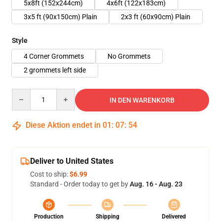
5x8ft (152x244cm)
4x6ft (122x183cm)
3x5 ft (90x150cm) Plain
2x3 ft (60x90cm) Plain
Style
4 Corner Grommets
No Grommets
2 grommets left side
Quantity
IN DEN WARENKORB
Diese Aktion endet in
01
:
07
:
53
Deliver to United States
Cost to ship:
$6.99
Standard - Order today to get by
Aug. 16 - Aug. 23
Production
Shipping
Delivered