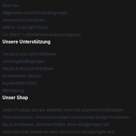
Über uns
Allgemeine Geschäftsbedingungen
Datenschutzrichtlinien
DMCA - Copyright Policy
CA SB657: Lieferkettentransparenzgesetz
Unsere Unterstützung
Versand und Lieferrichtlinien
Zahlungsbedingungen
Return & Refund Richtlinien
Kontaktieren Sie uns
Kundenhilfe (FAQ)
Werdegang
Unser Shop
Jedes Produkt, das wir anbieten, wird von unserem erstklassigen
Team entworfen. Von hochwertigen und schönen Design-Produkten
bis zu Produkten, die Ihnen helfen, Ihren einzigartigen Stil
auszudrücken, bieten wir eine Vielzahl von einzigartigen und