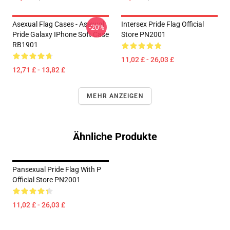
Asexual Flag Cases - Asexual
Intersex Pride Flag Official
-20%
Pride Galaxy IPhone Soft Case
Store PN2001
RB1901
11,02 £ - 26,03 £
12,71 £ - 13,82 £
MEHR ANZEIGEN
Ähnliche Produkte
Pansexual Pride Flag With P
Official Store PN2001
11,02 £ - 26,03 £