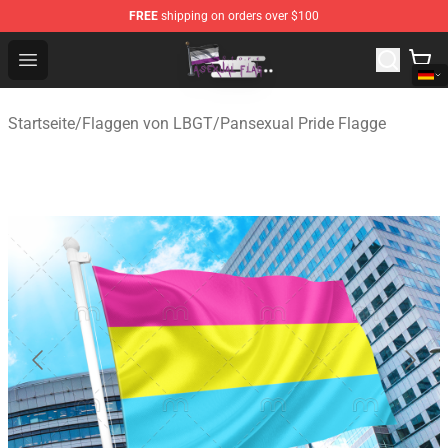
FREE
shipping on orders over $100
Asexual Flag Shop - The Best Store of Asexual Flag
Open menu
Startseite
/
Flaggen von LBGT
/
Pansexual Pride Flagge