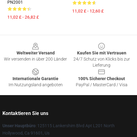
PN2001
11,02 £ - 12,60 £
11,02 £ - 26,82 £
Footer
Weltweiter Versand
Kaufen Sie mit Vertrauen
Wir versenden in über 200 Länder
24/7 Schutz von Klicks bis zur
Lieferung
Internationale Garantie
100% Sicherer Checkout
Im Nutzungsland angeboten
PayPal / MasterCard / Visa
Kontaktieren Sie uns
Unser Hauptbüro
: 125115 Lankershim Blvd Apt L201 North
Hollywood, Ca 91601, Us