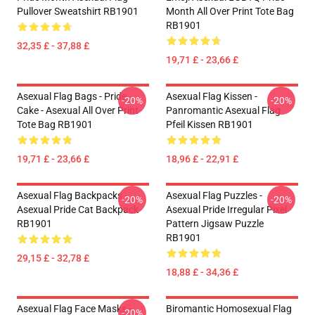
Pullover Sweatshirt RB1901
Month All Over Print Tote Bag
RB1901
32,35 £ - 37,88 £
19,71 £ - 23,66 £
Asexual Flag Bags - Pride
Asexual Flag Kissen -
-20%
-20%
Cake - Asexual All Over Print
Panromantic Asexual Flag
Tote Bag RB1901
Pfeil Kissen RB1901
19,71 £ - 23,66 £
18,96 £ - 22,91 £
Asexual Flag Backpacks -
Asexual Flag Puzzles -
-20%
-20%
Asexual Pride Cat Backpack
Asexual Pride Irregular Pixel
RB1901
Pattern Jigsaw Puzzle
RB1901
29,15 £ - 32,78 £
18,88 £ - 34,36 £
Asexual Flag Face Masks -
Biromantic Homosexual Flag
-20%