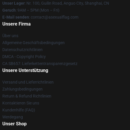
Unser Lager
: Nr. 100, Guilin Road, Anguo City, Shanghai, CN
Geruch
: 9AM – 5PM (Mon – Fri)
E-Mail senden
: contact@asexualflag.com
Unsere Firma
Über uns
Allgemeine Geschäftsbedingungen
Datenschutzrichtlinien
DMCA - Copyright Policy
CA SB657: Lieferkettentransparenzgesetz
Unsere Unterstützung
Versand und Lieferrichtlinien
Zahlungsbedingungen
Return & Refund Richtlinien
Kontaktieren Sie uns
Kundenhilfe (FAQ)
Werdegang
Unser Shop