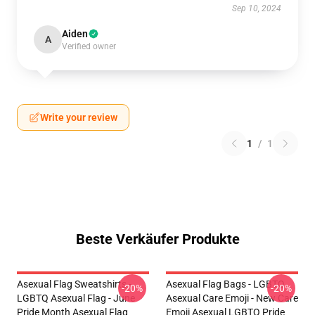
Sep 10, 2024
Aiden
A
Verified owner
Write your review
1
/
1
Beste Verkäufer Produkte
Asexual Flag Sweatshirts -
Asexual Flag Bags - LGBTQ
-20%
-20%
LGBTQ Asexual Flag - June
Asexual Care Emoji - New Care
Pride Month Asexual Flag
Emoji Asexual LGBTQ Pride